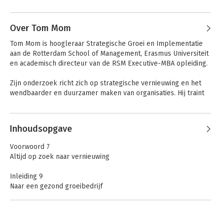
Andere boeken door Justin Jansen
Over Tom Mom
Tom Mom is hoogleraar Strategische Groei en Implementatie 
aan de Rotterdam School of Management, Erasmus Universiteit 
en academisch directeur van de RSM Executive-MBA opleiding. 

Zijn onderzoek richt zich op strategische vernieuwing en het 
wendbaarder en duurzamer maken van organisaties. Hij traint 
en adviseert ondernemers en leidinggevenden die hun 
organisatie gezond willen laten groeien.
Andere boeken door Tom Mom
Inhoudsopgave
Naar een gezond
Naar een gezond
groeibedrijf in vijf
groeibedrijf in vijf
Voorwoord 7
stappen
stappen
Altijd op zoek naar vernieuwing
Inleiding 9
Naar een gezond groeibedrijf
Stap 1 Verken het groeilandschap 25
Identificeer mogelijke groeikansen