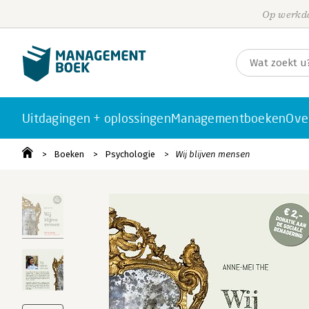
Op werkda
Uitdagingen + oplossingen
Managementboeken
Ove
Boeken
Psychologie
Wij blijven mensen