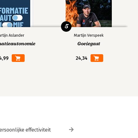
5
rtijn Aslander
Martijn Verspeek
matieautonomie
Goeiegast
4,99
24,34
ersoonlijke effectiviteit