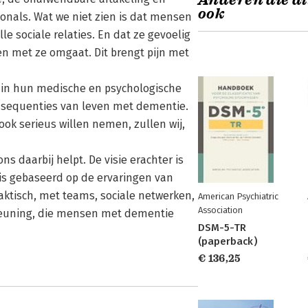
Anderen die di
ook
onals. Wat we niet zien is dat mensen
 sociale relaties. En dat ze gevoelig
 en met ze omgaat. Dit brengt pijn met
 in hun medische en psychologische
nsequenties van leven met dementie.
k serieus willen nemen, zullen wij,
s daarbij helpt. De visie erachter is
is gebaseerd op de ervaringen van
ktisch, met teams, sociale netwerken,
American Psychiatric
Association
steuning, die mensen met dementie
DSM-5-TR
(paperback)
€ 136,25