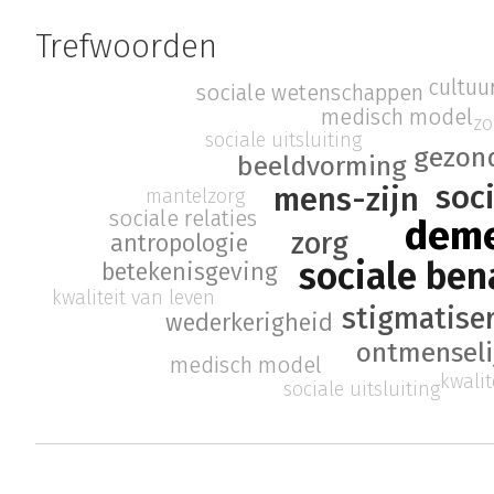
Trefwoorden
cultuu
sociale wetenschappen
medisch model
zo
sociale uitsluiting
gezon
beeldvorming
soci
mens-zijn
mantelzorg
sociale relaties
deme
zorg
antropologie
sociale ben
betekenisgeving
kwaliteit van leven
stigmatise
wederkerigheid
ontmenseli
medisch model
kwalit
sociale uitsluiting