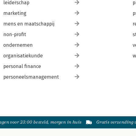
leiderschap
p
marketing
p
mens en maatschappij
r
non-profit
s
ondernemen
v
organisatiekunde
w
personal finance
personeelsmanagement
gen voor 23:00 besteld, morgen in huis
Gratis verzending