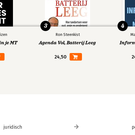
3
4
izen
Ron Steenkist
Ma
in je MT
Agenda Vol, Batterij Leeg
Infor
24,50
2
juridisch
p