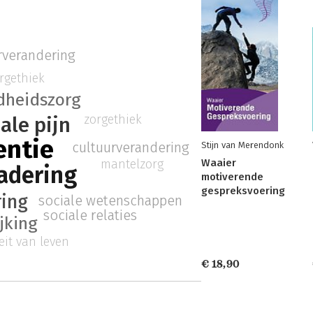
rverandering
rgethiek
dheidszorg
zorgethiek
ale pijn
ntie
cultuurverandering
Stijn van Merendonk
mantelzorg
Waaier
adering
motiverende
gespreksvoering
ring
sociale wetenschappen
sociale relaties
jking
eit van leven
€ 18,90