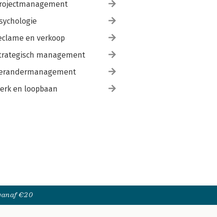
rojectmanagement
sychologie
eclame en verkoop
trategisch management
erandermanagement
erk en loopbaan
 vanaf €20