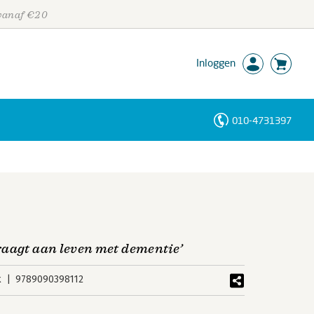
 vanaf €20
Inloggen
010-4731397
Personen
Trefwoorden
raagt aan leven met dementie’
k
9789090398112