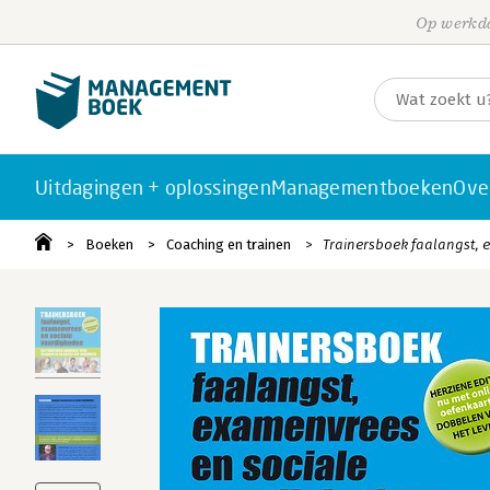
Op werkda
Uitdagingen + oplossingen
Managementboeken
Ove
Boeken
Coaching en trainen
Trainersboek faalangst, 