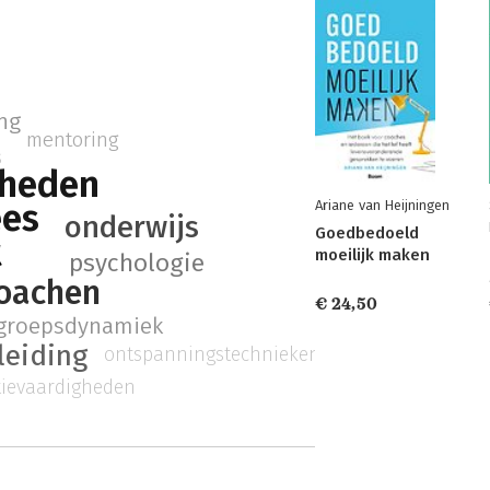
ng
mentoring
s
gheden
es
Ariane van Heijningen
onderwijs
Goedbedoeld
t
moeilijk maken
psychologie
oachen
€ 24,50
groepsdynamiek
leiding
ontspanningstechnieken
ievaardigheden