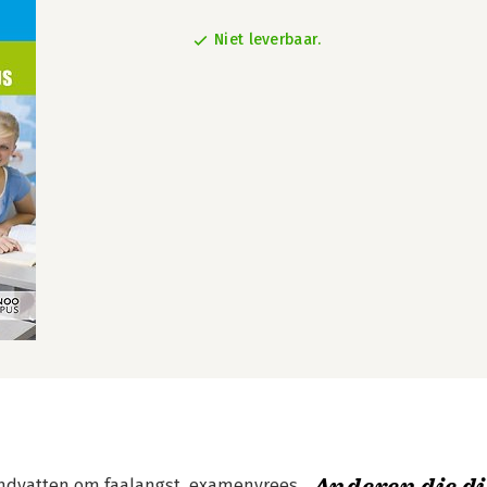
Niet leverbaar.
handvatten om faalangst, examenvrees