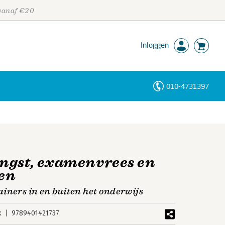
 vanaf €20
Inloggen
010-4731397
Personen
Trefwoorden
ngst, examenvrees en
den
iners in en buiten het onderwijs
k
9789401421737