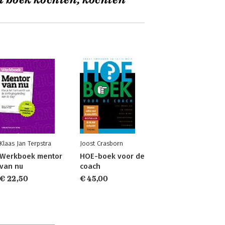
t boek kochten, kochten
Klaas Jan Terpstra
Joost Crasborn
Werkboek mentor
HOE-boek voor de
van nu
coach
€ 22,50
€ 45,00