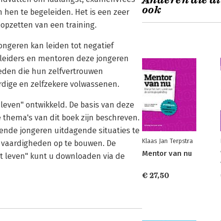
Anderen die di
ook
n hen te begeleiden. Het is een zeer
opzetten van een training.
ongeren kan leiden tot negatief
eleiders en mentoren deze jongeren
heden die hun zelfvertrouwen
ardige en zelfzekere volwassenen.
 leven" ontwikkeld. De basis van deze
e thema's van dit boek zijn beschreven.
ende jongeren uitdagende situaties te
Klaas Jan Terpstra
 vaardigheden op te bouwen. De
Mentor van nu
t leven" kunt u downloaden via de
€ 27,50