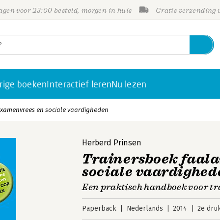
gen voor 23:00 besteld, morgen in huis
Gratis verzending
rige boeken
Interactief leren
Nu lezen
examenvrees en sociale vaardigheden
Herberd Prinsen
Trainersboek faala
sociale vaardighe
Een praktisch handboek voor tra
Paperback
Nederlands
2014
2e dru