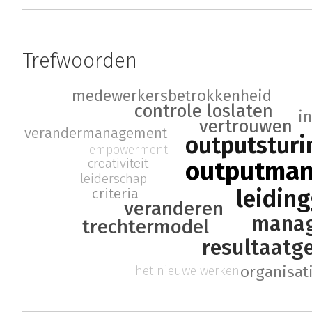
Trefwoorden
medewerkersbetrokkenheid
controle loslaten
i
vertrouwen
verandermanagement
outputsturi
empowerment
creativiteit
outputma
leiderschap
leidin
criteria
veranderen
mana
trechtermodel
resultaatg
organisat
het nieuwe werken