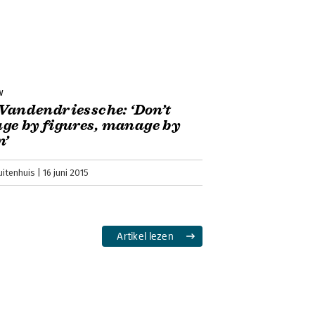
w
 Vandendriessche: ‘Don’t
e by figures, manage by
n’
uitenhuis
16 juni 2015
Artikel lezen