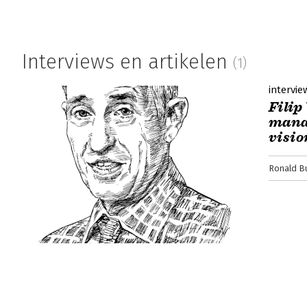
Interviews en artikelen
(1)
intervie
Filip
manag
visio
Ronald B