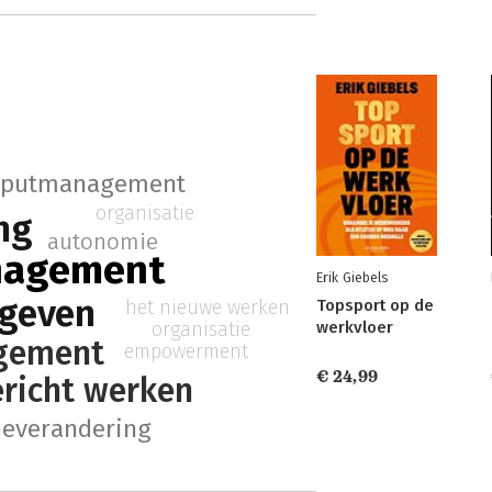
nputmanagement
organisatie
ng
autonomie
nagement
Erik Giebels
ggeven
het nieuwe werken
Topsport op de
organisatie
werkvloer
gement
empowerment
€ 24,99
ericht werken
ieverandering