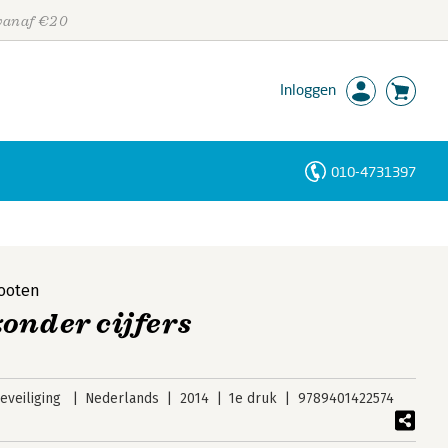
 vanaf €20
Inloggen
010-4731397
Personen
Trefwoorden
ooten
onder cijfers
veiliging
Nederlands
2014
1e druk
9789401422574