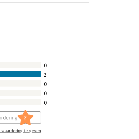
0
2
0
0
0
?
rdering
 waardering te geven