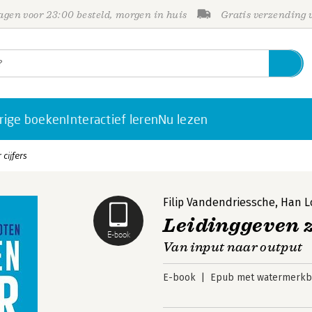
gen voor 23:00 besteld, morgen in huis
Gratis verzending
rige boeken
Interactief leren
Nu lezen
cijfers
Filip Vandendriessche
,
Han L
Leidinggeven z
E-book
Van input naar output
E-book
Epub met watermerkbe