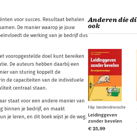
Anderen die di
diënten voor succes. Resultaat behalen
ook
 samen. De manier waarop je jouw
ïnvloedt de werking van je bedrijf dus
het vooropgestelde doel kunt bereiken
atie. De auteurs hebben daarbij een
er van sturing koppelt de
in de capaciteiten van de individuele
teit centraal staan.
ar staat voor een andere manier van
Filip Vandendriessche
 binnen je bedrijf, en maakt
Leidinggeven
n je leren, en dit boek wijst je de weg.
zonder bevelen
€ 25,99