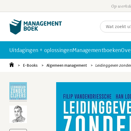
Op werkda
Uitdagingen + oplossingen
Managementboeken
Ove
E-Books
Algemeen management
Leidinggeven zonder 