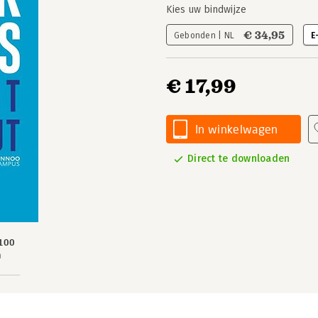
Kies uw bindwijze
€ 34,95
Gebonden | NL
E
€ 17,99
In winkelwagen
Direct te downloaden
100
n