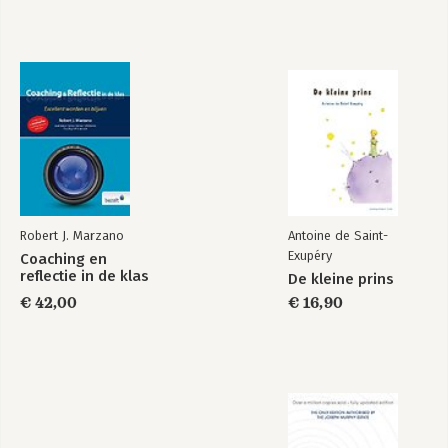
Traumasensitief
In gesprek met
werken met het
ouders
jonge kind
Robert J. Marzano
Antoine de Saint-
Exupéry
Coaching en
reflectie in de klas
De kleine prins
Bekijk alle boeken
€ 42,00
€ 16,90