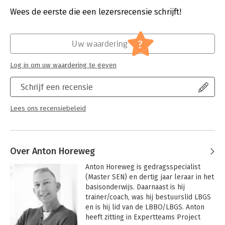
Druk:
1
Verschijningsdatum:
19-5-2022
Wees de eerste die een lezersrecensie schrijft!
Hoofdrubriek:
Schoolboeken
?
Uw waardering
Log in om uw waardering te geven
Schrijf een recensie
Lees ons recensiebeleid
Over Anton Horeweg
Anton Horeweg is gedragsspecialist 
(Master SEN) en dertig jaar leraar in het 
basisonderwijs. Daarnaast is hij 
trainer/coach, was hij bestuurslid LBGS 
en is hij lid van de LBBO/LBGS. Anton 
heeft zitting in Expertteams Project 