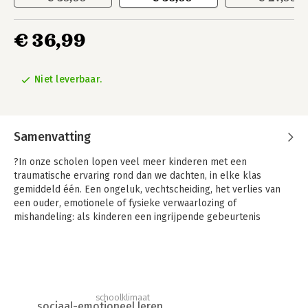
€ 36,99
Niet leverbaar.
Samenvatting
?In onze scholen lopen veel meer kinderen met een
traumatische ervaring rond dan we dachten, in elke klas
gemiddeld één. Een ongeluk, vechtscheiding, het verlies van
een ouder, emotionele of fysieke verwaarlozing of
mishandeling: als kinderen een ingrijpende gebeurtenis
meemaken, kan dat tot trauma leiden. Met kennis van zaken en
grote empathie schetst de auteur het gedrag van kinderen die
aan mishandeling blootstaan en hoe gemakkelijk je als leraar
hun gedrag verkeerd kunt interpreteren. Dit praktische boek
gaat in op dat gedrag en hoe je daar als leraar het best mee
schoolklimaat
kunt omgaan. De auteur doet een oproep aan iedere leraar
sociaal-emotioneel leren