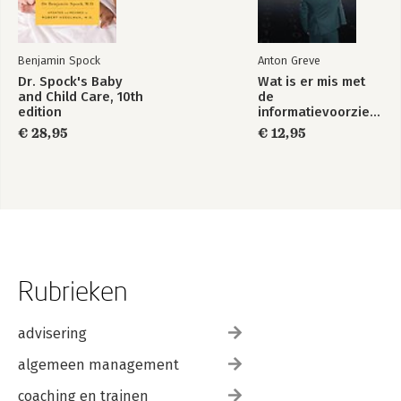
Benjamin Spock
Anton Greve
Dr. Spock's Baby
Wat is er mis met
and Child Care, 10th
de
edition
informatievoorziening
in Nederland ?
€ 28,95
€ 12,95
Rubrieken
advisering
algemeen management
coaching en trainen