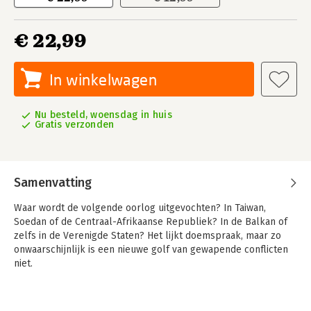
€ 22,99
In winkelwagen
Nu besteld, woensdag in huis
Gratis verzonden
Samenvatting
Waar wordt de volgende oorlog uitgevochten? In Taiwan,
Soedan of de Centraal-Afrikaanse Republiek? In de Balkan of
zelfs in de Verenigde Staten? Het lijkt doemspraak, maar zo
onwaarschijnlijk is een nieuwe golf van gewapende conflicten
niet.
De oorlog in Oekraïne kwam voor het Westen als een schok.
Rationeel was die niet te verklaren. Maar conflicten ontstaan
niet uit rationele overwegingen. Bijna altijd is er sprake van