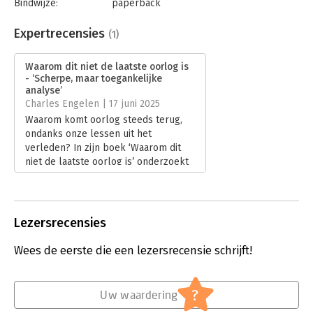
Bindwijze:
paperback
Aantal pagina's:
237
Uitgever:
TerraLannoo
Expertrecensies
(1)
Druk:
1
Verschijningsdatum:
26-10-2022
Waarom dit niet de laatste oorlog is
- ‘Scherpe, maar toegankelijke
Hoofdrubriek:
Geschiedenis
analyse’
Charles Engelen | 17 juni 2025
Waarom komt oorlog steeds terug,
ondanks onze lessen uit het
verleden? In zijn boek ‘Waarom dit
niet de laatste oorlog is’ onderzoekt
Koert Debeuf de psychologische
wortels van internationale conflicten
en laat hij zien hoe collectieve
trauma’s en gekrenkte trots
Lezersrecensies
oorlogen blijven voeden. In zijn
recensie gaat Charles Engelen in op
Wees de eerste die een lezersrecensie schrijft!
Debeufs confronterende analyse.
Lees verder
?
Uw waardering