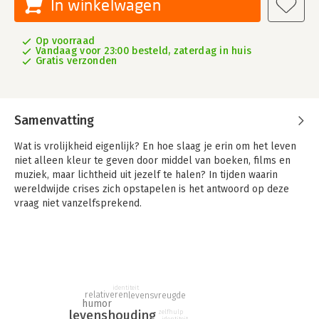
In winkelwagen
Op voorraad
Vandaag voor 23:00 besteld, zaterdag in huis
Gratis verzonden
Samenvatting
Wat is vrolijkheid eigenlijk? En hoe slaag je erin om het leven
niet alleen kleur te geven door middel van boeken, films en
muziek, maar lichtheid uit jezelf te halen? In tijden waarin
wereldwijde crises zich opstapelen is het antwoord op deze
vraag niet vanzelfsprekend.
In
Over vrolijkheid in donkere tijden
gaat Axel Hacke op zoek
naar een bijna vergeten gemoedstoestand, en ontdekt dat
vrolijkheid niets minder is dan een levensfilosofie. Hacke legt
uit wat blijdschap onderscheidt van humor en geluk, en
waarom licht leven niet vanzelf gaat maar je er soms hard voor
moet werken. In dit scherpzinnige, persoonlijke en vooral
identiteit
relativeren
levensvreugde
broodnodige pleidooi tegen moedeloosheid laat Hacke zien
humor
levenshouding
zelfhulp
hoe je vrolijkheid kunt omarmen, niet door de moeilijke dingen