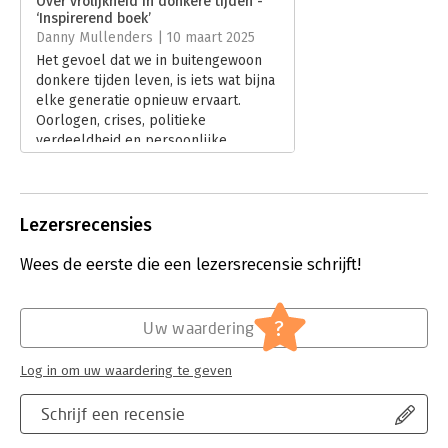
Over vrolijkheid in donkere tijden -
‘Inspirerend boek’
Hoofdrubriek:
Persoonlijke effectiviteit
Danny Mullenders | 10 maart 2025
Het gevoel dat we in buitengewoon
donkere tijden leven, is iets wat bijna
elke generatie opnieuw ervaart.
Oorlogen, crises, politieke
verdeeldheid en persoonlijke
worstelingen: het lijkt alsof het
allemaal steeds erger wordt. Toch is
dat idee niet nieuw.
Lees verder
Lezersrecensies
Wees de eerste die een lezersrecensie schrijft!
?
Uw waardering
Log in om uw waardering te geven
Schrijf een recensie