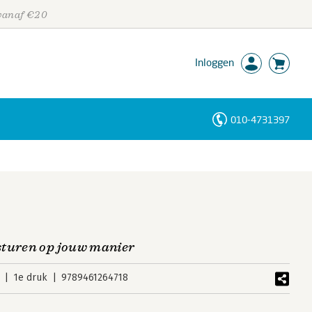
 vanaf €20
Inloggen
010-4731397
Personen
Trefwoorden
sturen op jouw manier
1e druk
9789461264718