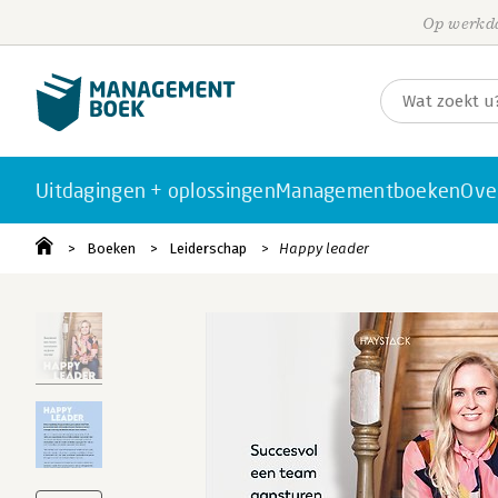
Op werkda
Uitdagingen + oplossingen
Managementboeken
Ove
Boeken
Leiderschap
Happy leader