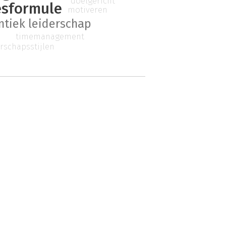
doelgericht
esformule
motiveren
ntiek leiderschap
timemanagement
erschapsstijlen