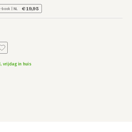
€ 19,95
E-book | NL
 vrijdag in huis