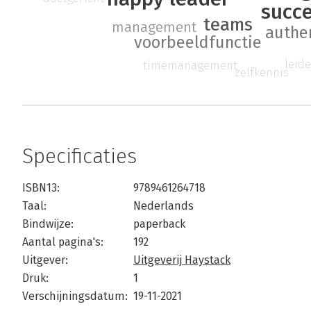
succ
teams
management
authe
voorbeeldfunctie
leid
timemanagement
zelfkennis
Specificaties
ISBN13:
9789461264718
Taal:
Nederlands
Bindwijze:
paperback
Aantal pagina's:
192
Uitgever:
Uitgeverij Haystack
Druk:
1
Verschijningsdatum:
19-11-2021