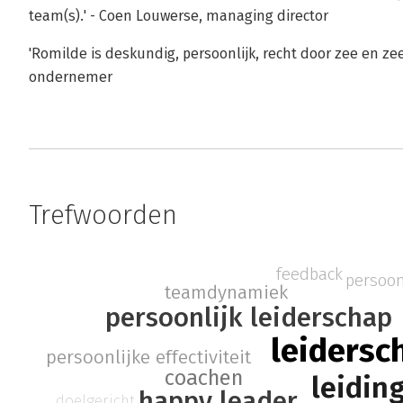
team(s).' - Coen Louwerse, managing director
'Romilde is deskundig, persoonlijk, recht door zee en zee
ondernemer
Trefwoorden
feedback
persoon
teamdynamiek
persoonlijk leiderschap
leidersc
persoonlijke effectiviteit
coachen
leidin
happy leader
doelgericht