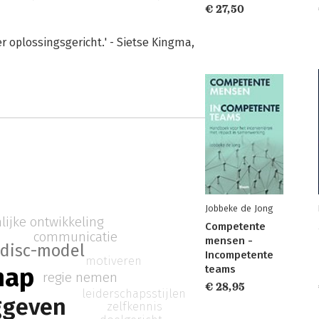
€ 27,50
r oplossingsgericht.' - Sietse Kingma,
Jobbeke de Jong
lijke ontwikkeling
Competente
communicatie
mensen -
disc-model
Incompetente
motiveren
hap
teams
regie nemen
€ 28,95
leiderschapsstijlen
ggeven
zelfkennis