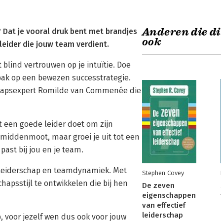
Anderen die di
 Dat je vooral druk bent met brandjes
ook
leider die jouw team verdient.
 blind vertrouwen op je intuïtie. Doe
pak op een bewezen successtrategie.
schapsexpert Romilde van Commenée die
t een goede leider doet om zijn
e middenmoot, maar groei je uit tot een
ast bij jou en je team.
 leiderschap en teamdynamiek. Met
Stephen Covey
apsstijl te ontwikkelen die bij hen
De zeven
eigenschappen
van effectief
leiderschap
, voor jezelf wen dus ook voor jouw