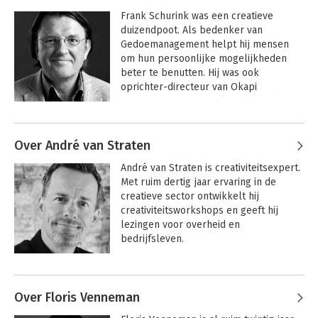
Frank Schurink was een creatieve 
Musk Modus
Giftig gedoe op de
duizendpoot. Als bedenker van 
werkplek
Gedoemanagement helpt hij mensen 
om hun persoonlijke mogelijkheden 
beter te benutten. Hij was ook 
oprichter-directeur van Okapi 
Corporate Identity Atelier, dat bedrijven 
helpt bij het ontwikkelen van passende 
Andere boeken door Frank
identiteiten die energie geven en gedoe 
Schurink
Over André van Straten
minimaliseren.

Ik ben (niet)
Personeelstekort
André van Straten is creativiteitsexpert. 
gemaakt om leiding
begint bij jezelf
Frank Schurink gaf inzichtelijke, 
Met ruim dertig jaar ervaring in de 
te geven
confronterende en vooral ook 
creatieve sector ontwikkelt hij 
humoristische lezingen, trainingen en 
creativiteitsworkshops en geeft hij 
workshops rond het thema 
lezingen voor overheid en 
Gedoemanagement. Gedoe is een 
bedrijfsleven.
Teaming: de nieuwe
Samen safe
prachtige bindende factor tussen 
realiteit van
mensen van alle rangen en roept bij 
samenwerken
iedereen wel herkenning op. 
Andere boeken door André van
Interessant is dan de vraag wat gedoe is 
Straten
Over Floris Venneman
en wat het doet met de dynamiek van 
jou en je organisatie? Is er een 