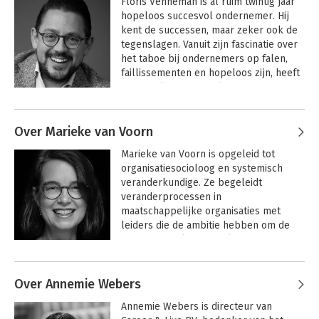
Floris Venneman is al ruim twintig jaar 
Gedoemanagement
Gedoemanagement
Bekijk alle boeken
effectieve en praktische manier om er 
hopeloos succesvol ondernemer. Hij 
mee om te gaan?
kent de successen, maar zeker ook de 
tegenslagen. Vanuit zijn fascinatie over 
het taboe bij ondernemers op falen, 
Bekijk alle boeken
Personeelstekort
faillissementen en hopeloos zijn, heeft 
De perfecte match
begint bij jezelf
hij niet alleen dit boek geschreven 
maar ook een theatervoorstelling 
Andere boeken door Floris
gemaakt. 

Venneman
Over Marieke van Voorn
Daarnaast is hij spreker, lid van BNR 
Bekijk alle boeken
Marieke van Voorn is opgeleid tot 
De creatieve
De creatieve
Ondernemerspanel en werd hij door 
organisatiesocioloog en systemisch 
revolutie
revolutie
het FD genoemd als een van de vijftig 
veranderkundige. Ze begeleidt 
Jonge Talenten.
veranderprocessen in 
maatschappelijke organisaties met 
leiders die de ambitie hebben om de 
Bekijk alle boeken
energie, veerkracht en lenigheid van 
hun organisatie en sector te 
Andere boeken door Marieke van
bevorderen.
Voorn
Over Annemie Webers
Annemie Webers is directeur van 
Hopeloos succesvol
Hopeloos succesvol