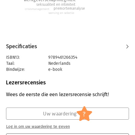
van den Horst, Erik in ’t Groen, Hans van der Loo, Kirsten de
seksualiteit en intimiteit
Roo, Frank Schurink, André van Straten, Floris Venneman, Frits
premortemanalyse
crisismanagement
Verhoef, Marieke van Voorn en Annemie Webers.
werving en selectie
Specificaties
ISBN13:
9789461266354
Taal:
Nederlands
Bindwijze:
e-book
Beveiliging:
watermerk
Bestandsformaat:
epub
Lezersrecensies
Aantal pagina's:
176
Uitgever:
Uitgeverij Haystack
Wees de eerste die een lezersrecensie schrijft!
Druk:
1
Verschijningsdatum:
19-9-2024
?
Uw waardering
Hoofdrubriek:
Algemeen management
Log in om uw waardering te geven