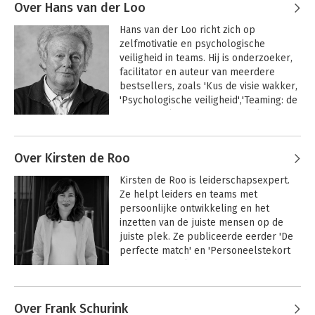
der Horst
Over Hans van der Loo
turnaround vak. 

Hans van der Loo richt zich op 
Zwaar weer
Zwaar weer
Bekijk alle boeken
Tot 2015 is Erik werkzaam geweest voor 
zelfmotivatie en psychologische 
ondernemen
ondernemen
de Rabobank, waar hij vanaf 2010 vanuit 
veiligheid in teams. Hij is onderzoeker, 
de afdeling Bijzonder Beheer 
facilitator en auteur van meerdere 
betrokken is geweest bij 
bestsellers, zoals 'Kus de visie wakker, 
ondernemingen die ernstige liquiditeits- 
'Psychologische veiligheid','Teaming: de 
en rentabiliteitsproblemen 
Bekijk alle boeken
nieuwe realiteit van samenwerken' en 
ondervonden. Vervolgens is hij als 
'Giftig gedoe op de werkplek', dat werd 
herstructureringsspecialist actief 
Andere boeken door Hans van der
bekroond met de titel 
geweest bij Kruger, een boetiek gericht 
Loo
Over Kirsten de Roo
Managementboek van het Jaar 2024.
op het begeleiden van ondernemingen 
in complexe financiële situaties.

Kirsten de Roo is leiderschapsexpert. 
Het grote 9-tot-5-
Het grote 9-tot-5-
Ze helpt leiders en teams met 
taboe
taboe
Naar aanleiding van zijn ervaringen met 
persoonlijke ontwikkeling en het 
ondernemers in zwaar weer heeft hij in 
inzetten van de juiste mensen op de 
2015 het boek: ‘Zwaar weer 
juiste plek. Ze publiceerde eerder 'De 
ondernemen - de overlevingsgids voor 
perfecte match' en 'Personeelstekort 
Bekijk alle boeken
ondernemers in Bijzonder Beheer’ 
begint bij jezelf'.
uitgebracht. Dit boek is samen 
Andere boeken door Kirsten de Roo
geschreven met hoogleraar Turnaround 
management Jan Adriaanse.
Over Frank Schurink