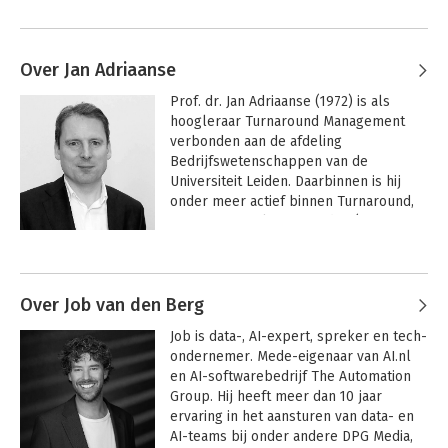
Over Jan Adriaanse
Prof. dr. Jan Adriaanse (1972) is als 
hoogleraar Turnaround Management 
verbonden aan de afdeling 
Bedrijfswetenschappen van de 
Universiteit Leiden. Daarbinnen is hij 
onder meer actief binnen Turnaround, 
Rescue & Insolvency Leiden (TRI-
Leiden), een interdisciplinair 
Andere boeken door Jan Adriaanse
onderzoeksteam dat zich bezighoudt 
met vraagstukken op het gebied van 
ondernemingen in zwaar weer. 
Over Job van den Berg
Daarnaast is hij oprichter en directeur 
Job is data-, AI-expert, spreker en tech-
van trainingsinstituut en adviesbureau 
ondernemer. Mede-eigenaar van AI.nl 
Turnaround PowerHouse(r). 

en AI-softwarebedrijf The Automation 
Group. Hij heeft meer dan 10 jaar 
Jan studeerde bedrijfskunde aan 
ervaring in het aansturen van data- en 
Nyenrode Business Universiteit en 
AI-teams bij onder andere DPG Media, 
rechtsgeleerdheid aan de Universiteit 