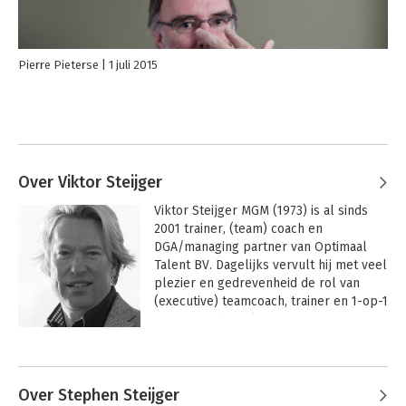
Pierre Pieterse
1 juli 2015
Over Viktor Steijger
Viktor Steijger MGM (1973) is al sinds 
2001 trainer, (team) coach en 
DGA/managing partner van Optimaal 
Talent BV. Dagelijks vervult hij met veel 
plezier en gedrevenheid de rol van 
(executive) teamcoach, trainer en 1-op-1 
coach. Aan de Rijksuniversiteit 
Groningen voltooide hij de executive- 
Andere boeken door Viktor Steijger
studie Master of General Management 
(MGM), waarbij hij zich onder meer 
specialiseerde in de disciplines 
Over Stephen Steijger