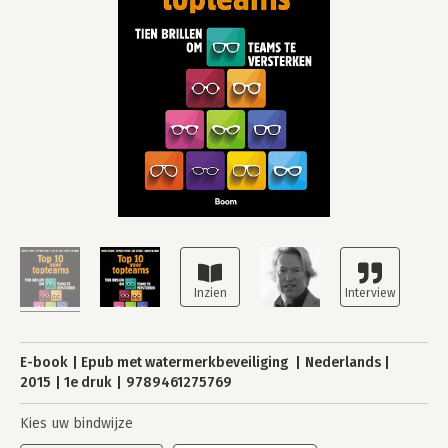
E-book
Epub met watermerkbeveiliging
Nederlands
2015
1e druk
9789461275769
Kies uw bindwijze