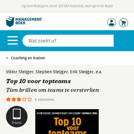
Op werkdagen voor 23:00 besteld, morgen in huis
Coaching en trainen
Viktor Steijger
,
Stephen Steijger
,
Erik Steijger
,
e.a.
Top 10 voor topteams
Tien brillen om teams te versterken
4 stemmen
E-book