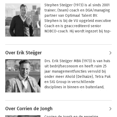
talentmanagement en 
Stephen Steijger (1973) is al sinds 2001 
verandermanagement. Zijn grootste 
trainer, (team) coach en DGA/managing 
voldoening en genoegen in een 
partner van Optimaal Talent BV. 
notendop: ‘Het is een groot voorrecht 
Stephen is bij de VU opgeleid executive 
om mensen en teams een stap vooruit 
Coach en is geaccrediteerd senior 
te helpen. Bouwen aan talenten en 
NOBCO-coach. Hij wordt ingezet bij top-
teams is het leukste wat er is!’
100 bedrijven en overheidsbedrijven. 
Dagelijks is hij vanuit zijn missie actief 
Andere boeken door Stephen
gericht op het vergroten van talent- en 
Steijger
Over Erik Steijger
teamontwikkeling en 
Van Sluimeren naar
Wendbaar werken
Sprankelen
resultaatgerichtheid in dienst van 
Drs. Erik Steijger MBA (1973) is van huis 
organisatieontwikkeling. Zijn drive? 
uit bedrijfseconoom en heeft ruim 25 
‘Mensen hebben meer in hun mars en 
jaar managementfuncties vervuld bij 
ik help ze eruit te halen wat erin zit.’ 
onder meer Ahold (Delhaize), Tetra Pak 
Zijn motto luidt dan ook niet voor niets: 
en SIG Group in verschillende 
’Niet vinken, maar vonken’!
disciplines in binnen-en buitenland, 
waaronder Egypte, Italië en Duitsland. 
Momenteel is hij werkzaam als 
Andere boeken door Erik Steijger
Commercial Director Flexible Packaging 
Over Corrien de Jongh
bij SIG Europa. Zijn missie? ‘Met de 
menselijke maat het beste uit 
Corrien de Jongh en de eeneiïge 