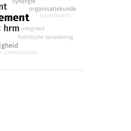
synergie
nt
organisatiekunde
gement
tussenkracht
hrm
t
integriteit
g
holistische benadering
igheid
en communicatie