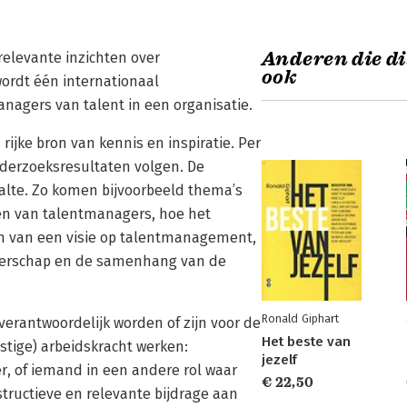
Anderen die di
relevante inzichten over
ook
ordt één internationaal
anagers van talent in een organisatie.
rijke bron van kennis en inspiratie. Per
derzoeksresultaten volgen. De
halte. Zo komen bijvoorbeeld thema’s
en van talentmanagers, hoe het
en van een visie op talentmanagement,
everschap en de samenhang van de
Ronald Giphart
 verantwoordelijk worden of zijn voor de
Het beste van
tige) arbeidskracht werken:
jezelf
, of iemand in een andere rol waar
€ 22,50
tructieve en relevante bijdrage aan