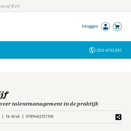
 vanaf €20
Inloggen
010-4731397
Personen
Trefwoorden
jf
 over talentmanagement in de praktijk
1e druk
9789462157316