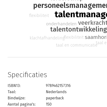
personeelsmanageme
talentmana
flexibiliteit
veerkrach
onderhandelen
talentontwikkelin
saamhor
flexibiliteit
klachtafhandeling
taal 
taal en communicatie
Specificaties
ISBN13:
9789462157316
Taal:
Nederlands
Bindwijze:
paperback
Aantal pagina's:
150