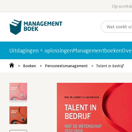
Op werkda
Uitdagingen + oplossingen
Managementboeken
Ove
Boeken
Personeelsmanagement
Talent in bedrijf