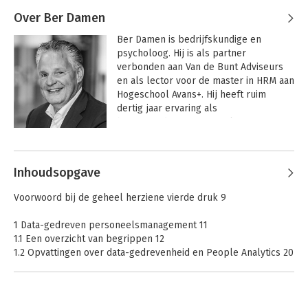
Over Ber Damen
Ber Damen is bedrijfskundige en 
psycholoog. Hij is als partner 
verbonden aan Van de Bunt Adviseurs 
en als lector voor de master in HRM aan 
Hogeschool Avans+. Hij heeft ruim 
dertig jaar ervaring als 
bestuursadviseur en een lange staat 
van dienst als strategierealisator, 
Andere boeken door Ber Damen
veranderkundige, organisatieontwerper 
en leiderschapsontwikkelaar. Hij 
Inhoudsopgave
adviseert publieke en private 
organisaties over besturings- en 
Voorwoord bij de geheel herziene vierde druk 9
inrichtingsvraagstukken, ontwikkelings- 
en transitieprocessen en 
1 Data-gedreven personeelsmanagement 11
gedragsverandering. Tevens treedt hij 
1.1 Een overzicht van begrippen 12
veelvuldig op als executive coach.
1.2 Opvattingen over data-gedrevenheid en People Analytics 20
1.3 People Analytics: waarde creëren met personeelsbeleid 28
1.4 De praktijk: wat kunnen we ermee en kunnen we er al wat
mee? 34