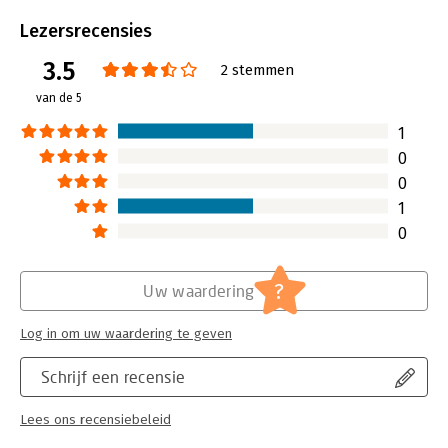
Aantal pagina's:
212
de praktijk als in de opleiding.
Uitgever:
VMN Media
Lezersrecensies
Druk:
4
3.5
Verschijningsdatum:
3-3-2022
2 stemmen
van de 5
Hoofdrubriek:
Personeelsmanagement
1
0
0
1
0
?
Uw waardering
Log in om uw waardering te geven
Schrijf een recensie
Lees ons recensiebeleid