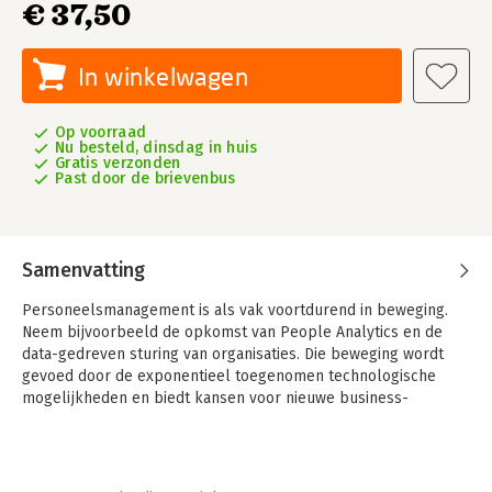
€ 37,50
In winkelwagen
Op voorraad
Nu besteld, dinsdag in huis
Gratis verzonden
Past door de brievenbus
Samenvatting
Personeelsmanagement is als vak voortdurend in beweging.
Neem bijvoorbeeld de opkomst van People Analytics en de
data-gedreven sturing van organisaties. Die beweging wordt
gevoed door de exponentieel toegenomen technologische
mogelijkheden en biedt kansen voor nieuwe business-
uitdagingen, innovatieve organisatorische constellaties en
andere wijzen van werken. Goed gebruik van data leidt tot een
betere diagnose van personele vraagstukken, een betere
inrichting en beheersing van cruciale organisatieprocessen en