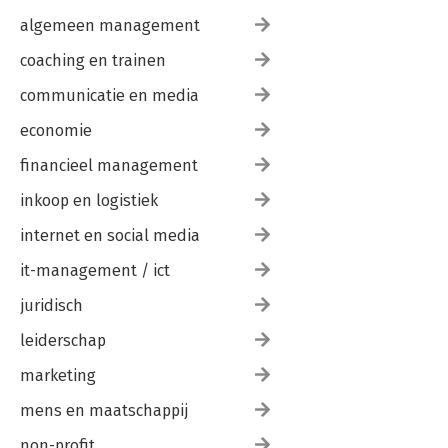
7.4.4 De rapportagevorm 182
algemeen management
7.4.5 De rapportagefrequentie 185
7.4.6 Het digitale dashboard 186
coaching en trainen
communicatie en media
Bijlage 1. Basislijst kengetallen 189
Bijlage 2. Lijst met mogelijke stuurgetallen en hun definities
economie
191
financieel management
Literatuur 203
Auteur 205
inkoop en logistiek
Trefwoordenregister 207
internet en social media
it-management / ict
juridisch
leiderschap
marketing
mens en maatschappij
non-profit