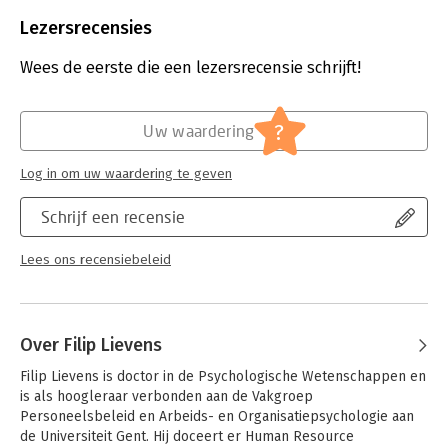
Beveiliging:
watermerk
Bestandsformaat:
epub
Lezersrecensies
Aantal pagina's:
200
Uitgever:
LannooCampus
Wees de eerste die een lezersrecensie schrijft!
Druk:
2
Verschijningsdatum:
1-9-2020
?
Uw waardering
Hoofdrubriek:
Personeelsmanagement
Log in om uw waardering te geven
Schrijf een recensie
Lees ons recensiebeleid
Over Filip Lievens
Filip Lievens is doctor in de Psychologische Wetenschappen en 
is als hoogleraar verbonden aan de Vakgroep 
Personeelsbeleid en Arbeids- en Organisatiepsychologie aan 
de Universiteit Gent. Hij doceert er Human Resource 