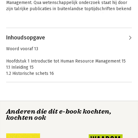
Management. Qua wetenschappelijk onderzoek staat hij door 
zijn talrijke publicaties in buitenlandse toptijdschriften bekend 
als internationale autoriteit op het gebied van rekrutering, 
selectie en assessment.
Andere boeken door Filip Lievens
Inhoudsopgave
Woord vooraf 13
Hoofdstuk 1 Introductie tot Human Resource Management 15
1.1 Inleiding 15
1.2 Historische schets 16
1.2.1 Voor de industriële revolutie 17
1.2.2 De industriële revolutie 17
1.2.3 Welzijnsafdelingen, scientific management, human
relations en industrial psychology 18
1.2.4 Eerste en Tweede Wereldoorlog: definitieve ontwikkeling
Human Resource
Anderen die dit e-book kochten,
van het personeelsbeleid 20
Management
kochten ook
1.2.5 Personeelsbeleid 1945-1970 21
1.2.6 Van personeelsbeleid naar (strategisch) Human Resource
Management 22
1.2.7 Human Capital Management en het meten van de