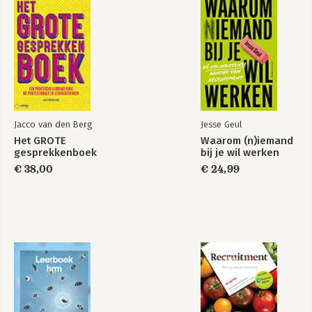
Bekijk alle boeken
toegevoegde waarde van HRM 28
1.3 Een definitie van HRM 30
1.4 De rollen van HR-managers 32
1.5 Overzicht van HRM-modellen 37
1.5.1 Michiganmodel 37
1.5.2 Harvardmodel 39
1.5.3 ‘Europees’ contextueel model van HRM 42
1.6 Het toenemende belang van meten: HR-analytics 46
1.7 Kritische beschouwingen 49
Jacco van den Berg
Jesse Geul
1.8 Wetenschappelijk bewijsmateriaal 50
Het GROTE
Waarom (n)iemand
1.9 Trends 57
gesprekkenboek
bij je wil werken
1.9.1 Evidence-based HRM 57
€ 38,00
€ 24,99
1.9.2 Big data en e-HRM 58
1.9.3 HR-outsourcing 59
1.9.4 Talentmanagement 60
1.9.5 Duurzaam HRM 61
1.10 Overzicht van HRM-tijdschriften 62
1.11 Bijlage: Balanced scorecard met HRM-perspectief 64
1.12 Belangrijke begrippen 65
1.13 Verdiepingsvragen en opdrachten 66
Hoofdstuk 2 Job- en competentiemodeling 71