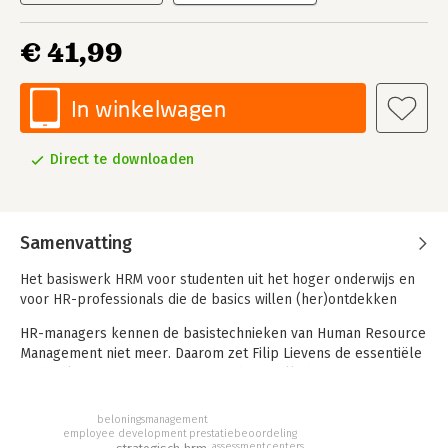
€ 41,99
In winkelwagen
Direct te downloaden
Samenvatting
Het basiswerk HRM voor studenten uit het hoger onderwijs en
voor HR-professionals die de basics willen (her)ontdekken
HR-managers kennen de basistechnieken van Human Resource
Management niet meer. Daarom zet Filip Lievens de essentiële
technieken van HRM op een rij in deze volledig
geactualiseerde editie van het succesvolle handboek Human
Resource Management.
beloningsmanagement
employee development
prestatiebeoordeling
Dit handboek biedt een evidencebased overzicht van de
assessmentcenters