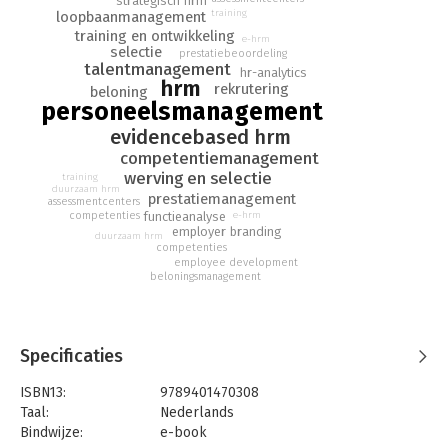
strategisch hrm
training
loopbaanmanagement
belangrijkste HR-domeinen zoals competentiemanagement,
training en ontwikkeling
employer branding, selectie, prestatiemanagement, beloning,
e-hrm
selectie
prestatiebeoordeling
training/ontwikkeling en loopbaanmanagement. Bovendien is
talentmanagement
hr-analytics
deze nieuwe editie compleet met de laatste ontwikkelingen in
hrm
rekrutering
beloning
het HRM-landschap.
personeelsmanagement
evidencebased hrm
competentiemanagement
werving en selectie
training
duurzaam hrm
prestatiemanagement
assessmentcenters
functieanalyse
competenties
e-hrm
employer branding
duurzaam hrm
competenties
employee development
beloningsmanagement
Specificaties
ISBN13:
9789401470308
Taal:
Nederlands
Bindwijze:
e-book