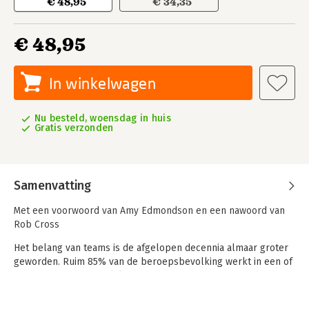
€ 48,95
€ 34,35
€ 48,95
In winkelwagen
Nu besteld, woensdag in huis
Gratis verzonden
Samenvatting
Met een voorwoord van Amy Edmondson en een nawoord van
Rob Cross
Het belang van teams is de afgelopen decennia almaar groter
geworden. Ruim 85% van de beroepsbevolking werkt in een of
meerdere teams tegelijkertijd. Teams zijn bovendien steeds
'vloeibaarder': ze veranderen voortdurend van vorm en
samenstelling.