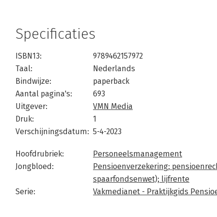
Specificaties
ISBN13:
9789462157972
Taal:
Nederlands
Bindwijze:
paperback
Aantal pagina's:
693
Uitgever:
VMN Media
Druk:
1
Verschijningsdatum:
5-4-2023
Hoofdrubriek:
Personeelsmanagement
Jongbloed:
Pensioenverzekering; pensioenrech
spaarfondsenwet); lijfrente
Serie:
Vakmedianet - Praktijkgids Pensi