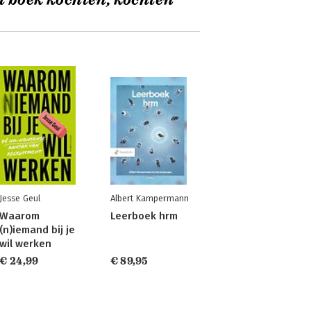
t boek kochten, kochten
Jesse Geul
Albert Kampermann
Waarom
Leerboek hrm
(n)iemand bij je
wil werken
€ 24,99
€ 89,95