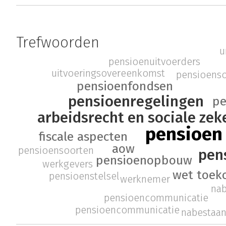
Trefwoorden
u
pensioenuitvoerders
uitvoeringsovereenkomst
pensioens
pensioenfondsen
pensioenregelingen
pe
arbeidsrecht en sociale zek
pensioen
fiscale aspecten
aow
pensioensoorten
pen
pensioenopbouw
werkgevers
wet toek
pensioenstelsel
werknemer
na
pensioencommunicatie
pensioencommunicatie
nabestaa