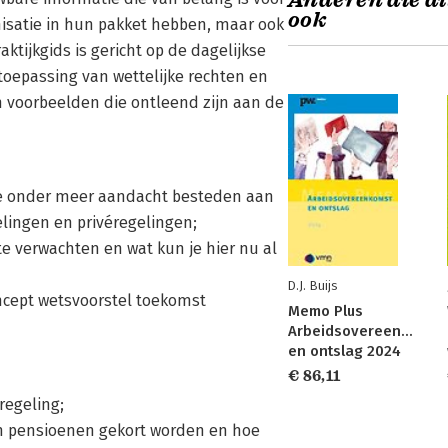
Anderen die di
ook
nisatie in hun pakket hebben, maar ook
ktijkgids is gericht op de dagelijkse
toepassing van wettelijke rechten en
en voorbeelden die ontleend zijn aan de
we onder meer aandacht besteden aan
lingen en privéregelingen;
te verwachten en wat kun je hier nu al
D.J. Buijs
oncept wetsvoorstel toekomst
Memo Plus
Arbeidsovereenkomst
en ontslag 2024
€ 86,11
regeling;
 pensioenen gekort worden en hoe