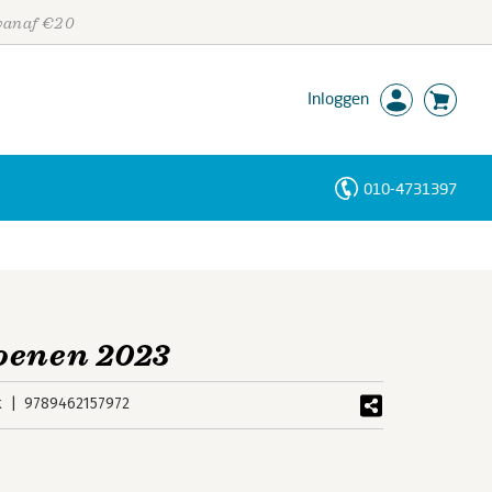
 vanaf €20
Inloggen
010-4731397
Personen
Trefwoorden
oenen 2023
k
9789462157972