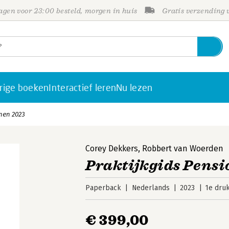
gen voor 23:00 besteld, morgen in huis
Gratis verzending
rige boeken
Interactief leren
Nu lezen
nen 2023
Corey Dekkers
,
Robbert van Woerden
Praktijkgids Pensi
Paperback
Nederlands
2023
1e dru
€ 399,00