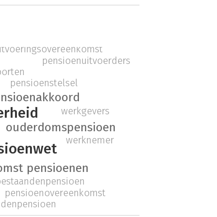
itvoeringsovereenkomst
pensioenuitvoerders
oorten
pensioenstelsel
nsioenakkoord
erheid
werkgevers
ouderdomspensioen
werknemer
sioenwet
omst pensioenen
bestaandenpensioen
pensioenovereenkomst
ndenpensioen