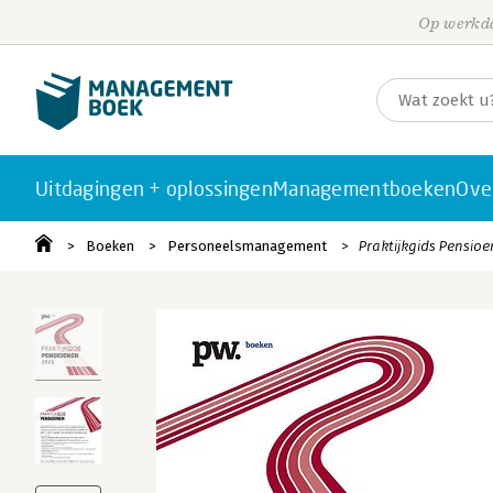
Op werkda
Uitdagingen + oplossingen
Managementboeken
Ove
Boeken
Personeelsmanagement
Praktijkgids Pensioe