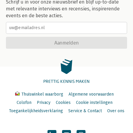
Schrijf u in voor onze nieuwsbrief en blijf up-to-date
9.3 Expertniveau 209
met relevante interviews en recensies, inspirerende
Over de auteur 211
events en de beste acties.
Register 213
Aanmelden
PRETTIG KENNIS MAKEN
Thuiswinkel waarborg
Algemene voorwaarden
Colofon
Privacy
Cookies
Cookie instellingen
Toegankelijkheidsverklaring
Service & Contact
Over ons