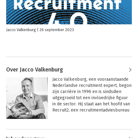
Jacco Valkenburg
26 september 2023
Over Jacco Valkenburg
Jacco Valkenburg, een vooraanstaande 
Nederlandse recruitment expert, begon 
zijn carrière in 1996 en is sindsdien 
uitgegroeid tot een invloedrijke figuur 
in de sector. Hij staat aan het hoofd van 
Recruit2, een recruitmentadviesbureau 
dat hij in 2003 heeft opgericht, en werkt 
samen met vooraanstaande bedrijven 
Andere boeken door Jacco
zoals TomTom, KPN, Knab, Maersk en 
Valkenburg
Canon.
