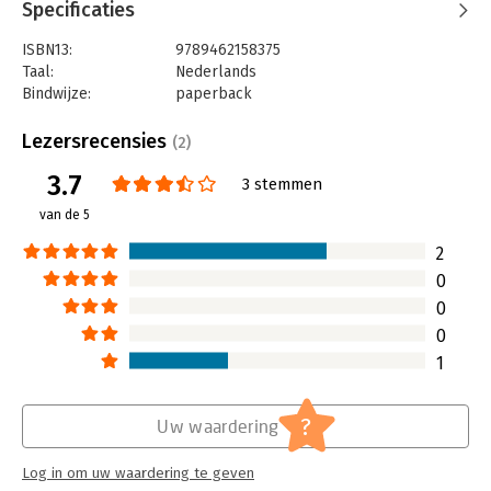
Specificaties
ISBN13:
9789462158375
Taal:
Nederlands
Bindwijze:
paperback
Aantal pagina's:
234
Uitgever:
VMN Media
Lezersrecensies
(2)
Druk:
1
3.7
Verschijningsdatum:
28-8-2023
3 stemmen
van de 5
Hoofdrubriek:
Personeelsmanagement
2
0
0
0
1
?
Uw waardering
Log in om uw waardering te geven