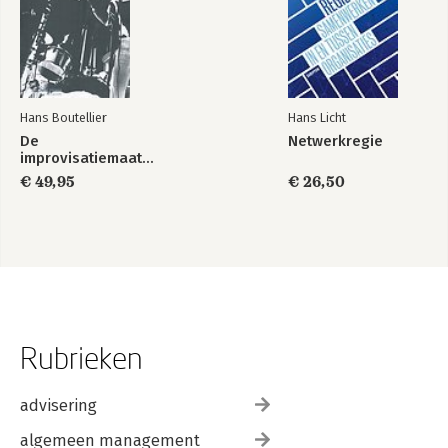
Hans Boutellier
Hans Licht
De
Netwerkregie
improvisatiemaatschappij
€ 49,95
€ 26,50
Rubrieken
advisering
algemeen management