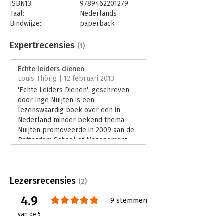
ISBN13:
9789462201279
voor iedere leidinggevende die resultaat wil behalen door
Taal:
Nederlands
mensen centraal te stellen." - Pauline van der Meer Mohr,
Bindwijze:
paperback
Voorzitter College van Bestuur Erasmus Universiteit Rotterdam
Aantal pagina's:
160
Uitgever:
Boom
Expertrecensies
(1)
Druk:
1
Verschijningsdatum:
6-11-2014
Echte leiders dienen
Louis Thörig | 12 februari 2013
Hoofdrubriek:
Leiderschap
'Echte Leiders Dienen', geschreven
door Inge Nuijten is een
lezenswaardig boek over een in
Nederland minder bekend thema.
Nuijten promoveerde in 2009 aan de
Rotterdam School of Management,
Erasmus Universiteit op het
onderwerp 'Servant-leadership:
paradox or diamond in the rough'.
Lezersrecensies
Naast enkele ander nevenfuncties
(2)
geeft Inge Nuijten momenteel vanuit
4.9
9 stemmen
Redpoint Company wetenschappelijk
gefundeerd advies en training op het
van de 5
gebied van dienend leiderschap en