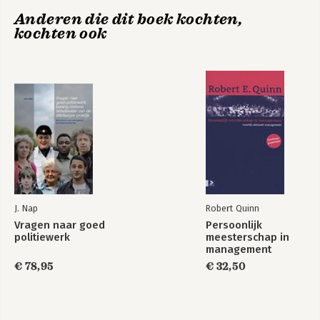
Dienend-
Dienend-
Anderen die dit boek kochten,
Dankwoord
leiderschap
leiderschap
kochten ook
De auteur
Referenties
J. Nap
Robert Quinn
Vragen naar goed
Persoonlijk
Dienend-
Echte leiders
politiewerk
meesterschap in
leiderschap
dienen
management
€ 78,95
€ 32,50
Bekijk alle boeken