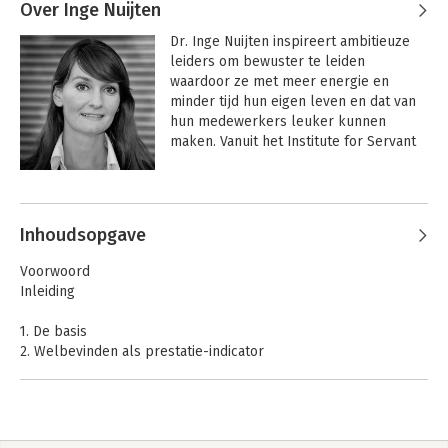
Over Inge Nuijten
Dr. Inge Nuijten inspireert ambitieuze 
leiders om bewuster te leiden 
waardoor ze met meer energie en 
minder tijd hun eigen leven en dat van 
hun medewerkers leuker kunnen 
maken. Vanuit het Institute for Servant 
Leadership en Redpoint Company geeft 
zij advies, training en coaching op het 
Andere boeken door Inge Nuijten
gebied van dienend-leiderschap, 
vitaliteit en prestatiepsychologie. Inge 
Inhoudsopgave
is gepromoveerd op dienend-
leiderschap en schreef eerder de 
Voorwoord
bestseller Echte leiders dienen.
Inleiding
1. De basis
2. Welbevinden als prestatie-indicator
3. Dienend-leiderschap en prestaties
4. Acht gedragingen voor dienend-leiders
5. Dienend-leiderschap in de praktijk
6. De misvattingen over dienend-leiderschap