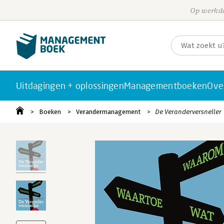
Op werkda
Uitdagingen + oplossingen
Managementboeken
Ove
Boeken
Verandermanagement
De Veranderversneller