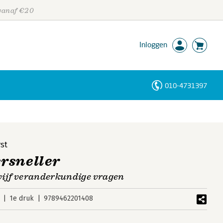
 vanaf €20
Inloggen
010-4731397
Personen
Trefwoorden
st
rsneller
e vijf veranderkundige vragen
1e druk
9789462201408