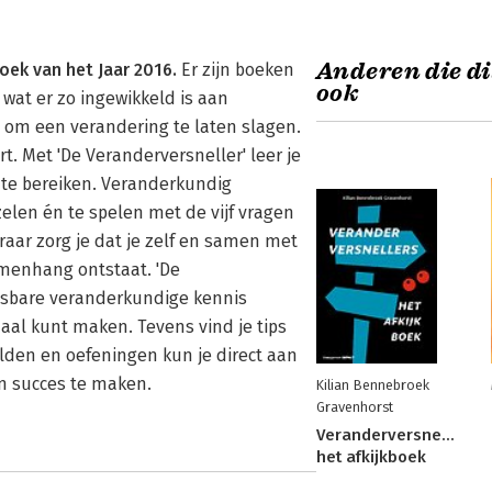
Anderen die di
ek van het Jaar 2016.
Er zijn boeken
ook
wat er zo ingewikkeld is aan
om een verandering te laten slagen.
rt. Met 'De Veranderversneller' leer je
 te bereiken. Veranderkundig
zelen én te spelen met de vijf vragen
eraar zorg je dat je zelf en samen met
menhang ontstaat. 'De
pasbare veranderkundige kennis
al kunt maken. Tevens vind je tips
lden en oefeningen kun je direct aan
en succes te maken.
Kilian Bennebroek
Gravenhorst
Veranderversnellers:
het afkijkboek