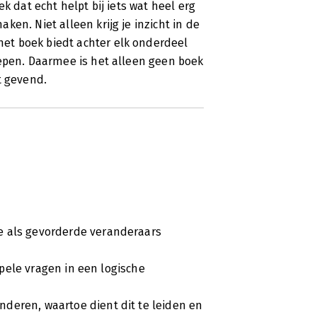
k dat echt helpt bij iets wat heel erg
en. Niet alleen krijg je inzicht in de
et boek biedt achter elk onderdeel
iepen. Daarmee is het alleen geen boek
t gevend.
ieprofessional een nieuw instrument om
te gaan, passend bij elke echt
ationeel-logische wijze neemt Kilian
s via vakmatig redeneren met vijf
t.
e als gevorderde veranderaars
impele vragen in een logische
deren, waartoe dient dit te leiden en