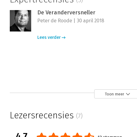
(5)
De Veranderversneller
Peter de Roode | 30 april 2018
Lees verder
De Veranderversneller
Maartje Jongen | 2 juni 2015
Toon meer
'De Veranderversneller' is een zeer waardev
bij het begeleiden van veranderingen binnen
Lezersrecensies
(7)
maken en vertellen van een goed veranderve
eenvoudig, maar is alles behalve dat.
4.7
Lees verder