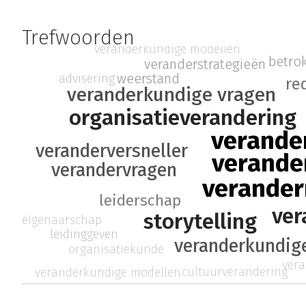
Trefwoorden
veranderkundige modellen
betro
veranderstrategieën
weerstand
advisering
re
veranderkundige vragen
organisatieverandering
verande
veranderversneller
verande
verandervragen
verande
leiderschap
ver
storytelling
eigenaarschap
leidinggeven
veranderkundige
organisatiekunde
vera
cultuurverandering
veranderkundige modellen