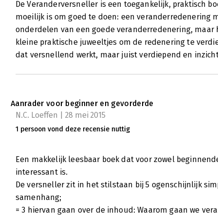
De Veranderversneller is een toegankelijk, praktisch boe
wordende ‘storytelling’.
moeilijk is om goed te doen: een veranderredenering mak
Lees verder
onderdelen van een goede veranderredenering, maar h
kleine praktische juweeltjes om de redenering te verd
dat versnellend werkt, maar juist verdiepend en inzich
De Veranderversneller
Amalia Deekman | 25 maart 2015
‘De Veranderversneller’ biedt de organisat
met het werkwoord ‘veranderen’ aan de slag 
Aanrader voor beginner en gevorderde
gewenste verandering. Op gestructureerde, r
N.C. Loeffen | 28 mei 2015
Bennebroek Gravenhorst de lezer mee op rei
1 persoon vond deze recensie nuttig
verandervragen naar het gewenste resultaa
Lees verder
Een makkelijk leesbaar boek dat voor zowel beginnend
interessant is.
De versneller zit in het stilstaan bij 5 ogenschijnlijk s
samenhang;
= 3 hiervan gaan over de inhoud: Waarom gaan we veran