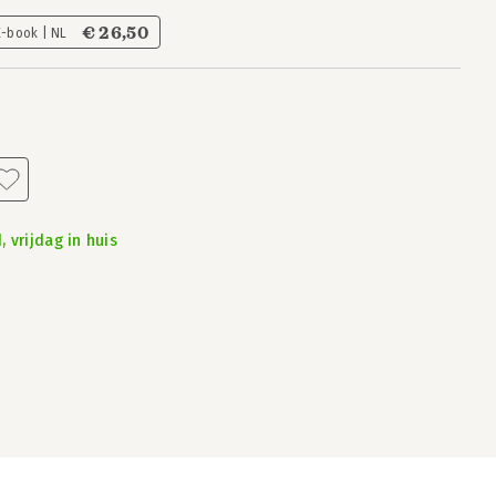
€ 26,50
E-book | NL
 vrijdag in huis