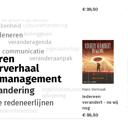
€ 39,50
veranderinterventies
kkenheid
cultuurverandering
leidinggeven
deneren
veranderagenda
eigenaarschap
communicatie
ren
veranderaanpak
rverhaal
rmanagement
andering
organisatiekunde
Hans Vermaak
advisering
Iedereen
 redeneerlijnen
verandert - nu wij
nog
nderinterventies
€ 36,50