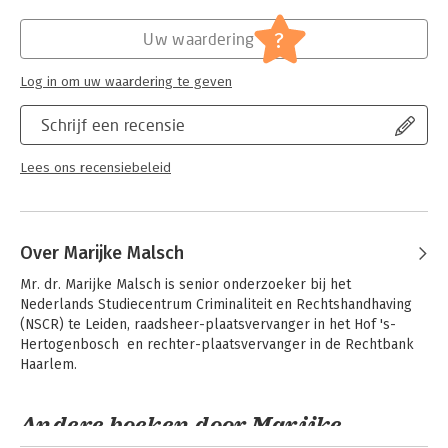
Hoofdrubriek:
Mens en maatschappij
Jongbloed:
Strafrecht - Criminologie
?
Uw waardering
Log in om uw waardering te geven
Schrijf een recensie
Lees ons recensiebeleid
Over Marijke Malsch
Mr. dr. Marijke Malsch is senior onderzoeker bij het 
Nederlands Studiecentrum Criminaliteit en Rechtshandhaving 
(NSCR) te Leiden, raadsheer-plaatsvervanger in het Hof 's-
Hertogenbosch  en rechter-plaatsvervanger in de Rechtbank 
Haarlem.
Andere boeken door Marijke
Malsch