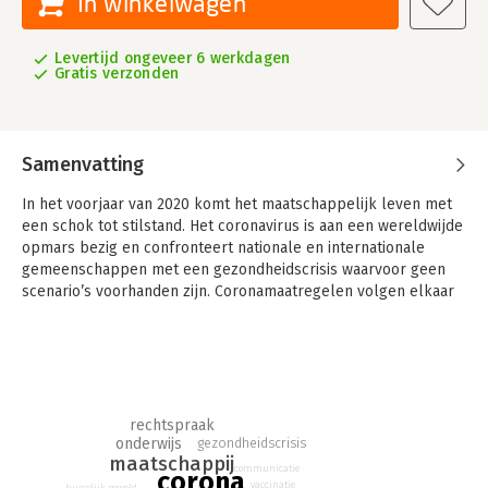
In winkelwagen
Levertijd ongeveer 6 werkdagen
Gratis verzonden
Samenvatting
In het voorjaar van 2020 komt het maatschappelijk leven met
een schok tot stilstand. Het coronavirus is aan een wereldwijde
opmars bezig en confronteert nationale en internationale
gemeenschappen met een gezondheidscrisis waarvoor geen
scenario’s voorhanden zijn. Coronamaatregelen volgen elkaar
snel op om de besmettingen terug te dringen. Tijd voor
reflectie is er amper.
Dit boek is een poging om de impact van de coronacrisis op de
Nederlandse samenleving beter te begrijpen. Het richt de blik
specifiek op de sociaalmaatschappelijke en juridische
rechtspraak
aspecten van de crisis. Hoe beïnvloedt de pandemie de
onderwijs
gezondheidscrisis
rechtspraak? Wat zijn de gevolgen van de maatregelen voor de
maatschappij
communicatie
corona
openbaarheid van strafzittingen? Wat doet social distancing
vaccinatie
huiselijk geweld