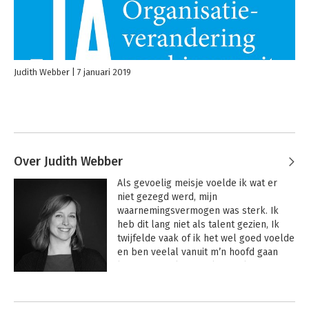
Judith Webber
7 januari 2019
Over Judith Webber
Als gevoelig meisje voelde ik wat er 
niet gezegd werd, mijn 
waarnemingsvermogen was sterk. Ik 
heb dit lang niet als talent gezien, Ik 
twijfelde vaak of ik het wel goed voelde 
en ben veelal vanuit m’n hoofd gaan 
leven en werken, zoals zovelen. Nu 
benut ik juist wat ik zie en voel om 
Andere boeken door Judith Webber
verandering te brengen, duurzame 
verandering wel te verstaan. Dit is het 