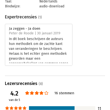
Taal:
Nederlands
Bindwijze:
audio-download
Beveiliging:
none
Bestandsformaat:
mp3
Expertrecensies
(1)
Uitgever:
Bookora
Druk:
1
Ja zeggen - Ja doen
Verschijningsdatum:
5-11-2019
Peter de Roode | 30 januari 2019
In dit boek beschrijven de auteurs
Hoofdrubriek:
Verandermanagement
hun methodiek om de zachte kant
van veranderingen te beschrijven.
Helaas is het echter geen methodiek
geworden maar een
aaneenschakeling van common sense
en eigen praktijkervaringen van de
auteurs.
Lees verder
Lezersrecensies
(8)
4.2
16 stemmen
van de 5
11