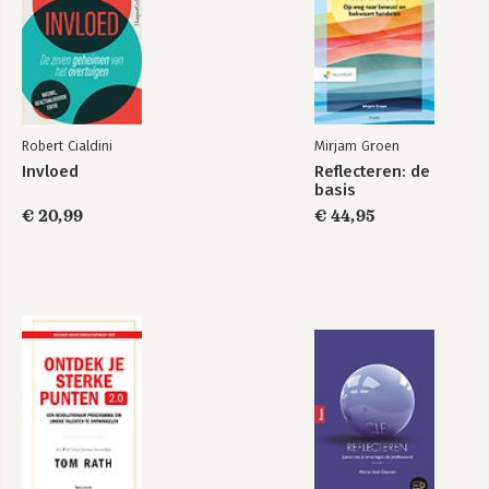
Haar passie is om mensen meer rust en 
ruimte te laten ervaren door het 
creëren van overzicht en inzicht. 
‘Mensen die uit balans zijn, ervaren het 
leven vaak als een grote chaos en als ik 
ze dan kan helpen daar orde in te 
scheppen, zie ik hoe ze opleven en 
Robert Cialdini
Mirjam Groen
mentaal sterker worden. Ik leer 
Invloed
Reflecteren: de
mensen hoe zij kunnen leren van hun 
basis
ervaringen en hoe zij zelf weer grip 
€ 20,99
€ 44,95
kunnen krijgen op hun leven. Niemand 
hoeft zich te laten leiden door wat 
anderen vinden, je mag voor jezelf 
opkomen en je grenzen aangeven. Ik 
denk dat je gelukkiger wordt als je 
vooral je eigen leven leidt en zonder 
oordelen respecteert hoe de ander dat 
doet op zijn manier.’ 

Jolanda is sinds 2015 NOBCO en EMCC 
gecertificeerd coach.