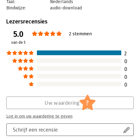
Taal:
Nederlands
Bindwijze:
audio-download
Beveiliging:
none
Bestandsformaat:
mp3
Lezersrecensies
Uitgever:
Bookora
5.0
Druk:
1
2 stemmen
Verschijningsdatum:
21-2-2020
van de 5
Hoofdrubriek:
Persoonlijke effectiviteit
2
0
0
0
0
?
Uw waardering
Log in om uw waardering te geven
Schrijf een recensie