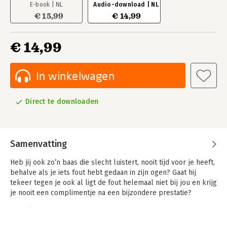
E-book | NL
Audio-download | NL
€ 15,99
€ 14,99
€ 14,99
In winkelwagen
Direct te downloaden
Samenvatting
Heb jij ook zo’n baas die slecht luistert, nooit tijd voor je heeft,
behalve als je iets fout hebt gedaan in zijn ogen? Gaat hij
tekeer tegen je ook al ligt de fout helemaal niet bij jou en krijg
je nooit een complimentje na een bijzondere prestatie?
Grote kans dat je hierdoor met steeds meer tegenzin naar je
werk gaat. Overspannenheid of een burn-out liggen op de