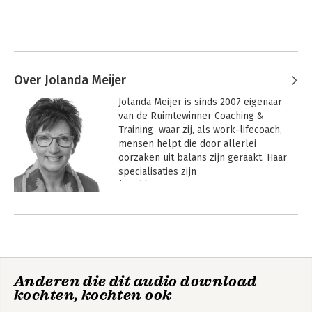
Over Jolanda Meijer
Jolanda Meijer is sinds 2007 eigenaar 
van de Ruimtewinner Coaching & 
Training  waar zij, als work-lifecoach, 
mensen helpt die door allerlei 
oorzaken uit balans zijn geraakt. Haar 
specialisaties zijn 
(werk)stressvermindering en burn-
outpreventie. Hierover schreef zij haar 
Andere boeken door Jolanda Meijer
eerste boek Een opgeruimd hoofd in 7 
stappen (2016).  Ze organiseert 
bedrijfsworkshops die gericht zijn op 
de verbetering van persoonlijke 
effectiviteit, zoals ‘slimmer werken’; 
Anderen die dit audio download
‘slimmer e-mailen’; ‘helder 
kochten, kochten ook
communiceren’ en ‘mentaal weer 
optimaal’.  Als spreker houdt zij in 