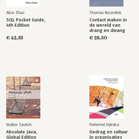
5. Mijn effectiviteit – HET & IK 77
Alice Zhao
Thomas Noordink
Wensen en problemen 78
SQL Pocket Guide,
Contact maken in
Ideale situatie 78
4th Edition
de wereld van
Reflectie: urgent versus belangrijk 79
drang en dwang
Werken met focus en flow 81
€ 42,33
€ 28,50
Activiteit: effectief door perspectief en controle 82
Tips 85
Samenvatting 86
6. Mijn capaciteiten – IK 87
Wensen en problemen 89
Ideale situatie 89
Reflectie: navelstaren versus doorbuffelen 90
Hoe kan ik soepel navigeren in persoonlijke
veranderprocessen? 90
Mijn persoonsaspecten in kaart brengen 93
Activiteit: zelfcompassie bij moeilijk veranderbaar gedrag 96
Activiteit: kwaliteit cultiveren 102
Activiteit: vragenlijst ‘mijn ideale werk’ 105
Walter Savitch
Pieternel Dijkstra
Samenvatting 107
Absolute Java,
Gedrag en cultuur
Global Edition
in organisaties