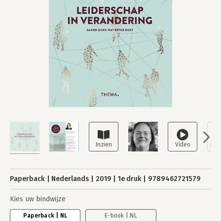
Paperback
Nederlands
2019
1e druk
9789462721579
Kies uw bindwijze
Paperback | NL
E-book | NL