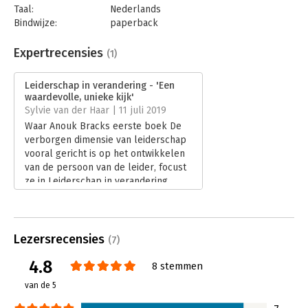
Consultancy, Bestuur VNO-NCW VrouwenNetwerk
Taal:
Nederlands
Bindwijze:
paperback
'Leiderschap in een veranderende wereld die tegen grenzen
Aantal pagina's:
200
aanloopt, vraagt om een verandering in leiderschap. In dit boek
Uitgever:
Uitgeverij Thema
Expertrecensies
(1)
laat Anouk Brack op indringende en uitnodigende wijze zien
Druk:
1
hoe vanuit verbinding, compassie en dynamiek, een nieuwe
Verschijningsdatum:
21-5-2019
vorm van leiderschap ontstaat die onszelf, onze organisatie en,
Leiderschap in verandering - 'Een
waardevolle, unieke kijk'
uiteindelijk, onze samenleving in staat stelt om tevreden en
Hoofdrubriek:
Leiderschap
,
Verandermanagement
Sylvie van der Haar | 11 juli 2019
duurzaam te kunnen leven.' - Arjen Wals, Hoogleraar
Transformatief Leren voor Sociaal-Ecologische Duurzaamheid,
Waar Anouk Bracks eerste boek De
Wageningen Universiteit
verborgen dimensie van leiderschap
vooral gericht is op het ontwikkelen
van de persoon van de leider, focust
ze in Leiderschap in verandering
meer op organisatiebloei.
Lees verder
Lezersrecensies
(7)
4.8
8 stemmen
van de 5