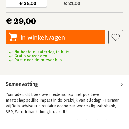
€ 29,00
€ 21,00
€ 29,00
In winkelwagen
Nu besteld, zaterdag in huis
Gratis verzonden
Past door de brievenbus
Samenvatting
'Aanrader: dit boek over leiderschap met positieve
maatschappelijke impact in de praktijk van alledag' - Herman
Wijffels, adviseur circulaire economie, voormalig Rabobank,
SER, Wereldbank, hoogleraar UU
'Leiderschap in verandering' is een praktisch handboek voor
gedreven leiders, bestuurders en veranderaars die (nog) meer