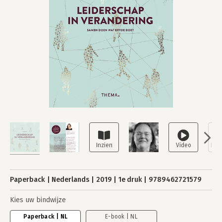
Paperback
Nederlands
2019
1e druk
9789462721579
Kies uw bindwijze
Paperback | NL
E-book | NL