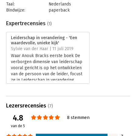
Consultancy, Bestuur VNO-NCW VrouwenNetwerk
Taal:
Nederlands
Bindwijze:
paperback
'Leiderschap in een veranderende wereld die tegen grenzen
Aantal pagina's:
200
aanloopt, vraagt om een verandering in leiderschap. In dit boek
Uitgever:
Uitgeverij Thema
Expertrecensies
(1)
laat Anouk Brack op indringende en uitnodigende wijze zien
Druk:
1
hoe vanuit verbinding, compassie en dynamiek, een nieuwe
Verschijningsdatum:
21-5-2019
vorm van leiderschap ontstaat die onszelf, onze organisatie en,
Leiderschap in verandering - 'Een
waardevolle, unieke kijk'
uiteindelijk, onze samenleving in staat stelt om tevreden en
Hoofdrubriek:
Leiderschap
,
Verandermanagement
Sylvie van der Haar | 11 juli 2019
duurzaam te kunnen leven.' - Arjen Wals, Hoogleraar
Transformatief Leren voor Sociaal-Ecologische Duurzaamheid,
Waar Anouk Bracks eerste boek De
Wageningen Universiteit
verborgen dimensie van leiderschap
vooral gericht is op het ontwikkelen
van de persoon van de leider, focust
ze in Leiderschap in verandering
meer op organisatiebloei.
Lees verder
Lezersrecensies
(7)
4.8
8 stemmen
van de 5