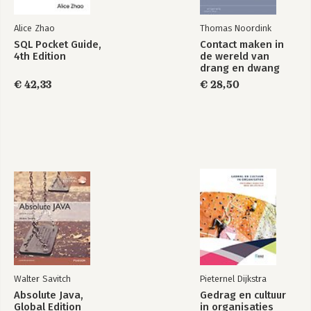
5. Mijn effectiviteit – HET & IK 77
Alice Zhao
Thomas Noordink
Wensen en problemen 78
SQL Pocket Guide,
Contact maken in
Ideale situatie 78
4th Edition
de wereld van
Reflectie: urgent versus belangrijk 79
drang en dwang
Werken met focus en flow 81
€ 42,33
€ 28,50
Activiteit: effectief door perspectief en controle 82
Tips 85
Samenvatting 86
6. Mijn capaciteiten – IK 87
Wensen en problemen 89
Ideale situatie 89
Reflectie: navelstaren versus doorbuffelen 90
Hoe kan ik soepel navigeren in persoonlijke
veranderprocessen? 90
Mijn persoonsaspecten in kaart brengen 93
Activiteit: zelfcompassie bij moeilijk veranderbaar gedrag 96
Activiteit: kwaliteit cultiveren 102
Activiteit: vragenlijst ‘mijn ideale werk’ 105
Walter Savitch
Pieternel Dijkstra
Samenvatting 107
Absolute Java,
Gedrag en cultuur
Global Edition
in organisaties