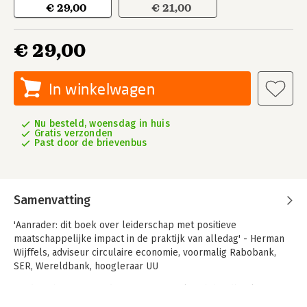
€ 29,00
€ 21,00
€ 29,00
In winkelwagen
Nu besteld, woensdag in huis
Gratis verzonden
Past door de brievenbus
Samenvatting
'Aanrader: dit boek over leiderschap met positieve
maatschappelijke impact in de praktijk van alledag' - Herman
Wijffels, adviseur circulaire economie, voormalig Rabobank,
SER, Wereldbank, hoogleraar UU
'Leiderschap in verandering' is een praktisch handboek voor
gedreven leiders, bestuurders en veranderaars die (nog) meer