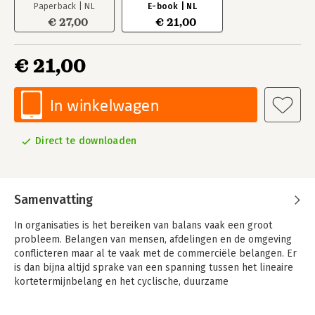
Paperback | NL
E-book | NL
€ 27,00
€ 21,00
€ 21,00
In winkelwagen
Direct te downloaden
Samenvatting
In organisaties is het bereiken van balans vaak een groot
probleem. Belangen van mensen, afdelingen en de omgeving
conflicteren maar al te vaak met de commerciële belangen. Er
is dan bijna altijd sprake van een spanning tussen het lineaire
kortetermijnbelang en het cyclische, duurzame
langetermijnbelang. In onze haast en ambitie maken we dan
geen duurzame afweging en worden we keer op keer weer