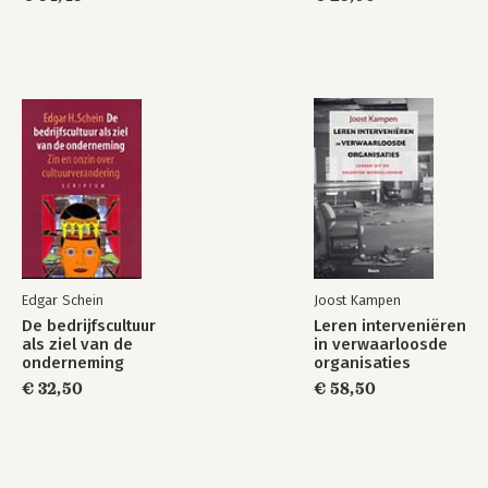
Deel 4
Achtergronden
Godai en de Japanse cultuur 119
Natuurlijk Agile cultiveren vanuit de vijf elementen 121
Mijn Japanse eurekamoment 133
Epiloog 135
Dankwoord 141
Over de auteur 143
Agile begrippenlijst 145
Het Agile Manifest 155
Bronnen 157
Edgar Schein
Joost Kampen
De bedrijfscultuur
Leren interveniëren
als ziel van de
in verwaarloosde
onderneming
organisaties
€ 32,50
€ 58,50