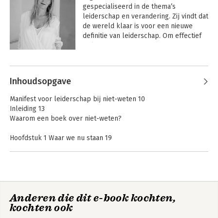
gespecialiseerd in de thema’s 
leiderschap en verandering. Zij vindt dat 
de wereld klaar is voor een nieuwe 
definitie van leiderschap. Om effectief 
te kunnen reageren op de uitdagingen 
van deze tijd moet leiderschap op elk 
Andere boeken door Petra Kuipers
niveau ontwikkeld worden; niet alleen 
bij leidinggevenden. Met haar bedrijf 
Inhoudsopgave
PRSPR begeleidt Petra organisaties, 
teams en professionals bij het 
Manifest voor leiderschap bij niet-weten 10
ontwikkelen van die vormen van 
Inleiding 13
leiderschap, zodat ze niet alleen 
Waarom een boek over niet-weten?
effectiever worden, maar bovendien 
menselijkheid, verbinding en inspiratie 
Hoofdstuk 1 Waar we nu staan 19
(terug)brengen in het werk.
Hoe we zijn aanbeland in deze complexe wereld waarin alles
met alles lijkt samen te hangen en we ons steeds opnieuw
hebben te verhouden tot niet-weten.
1.1 Hoe zijn we hier terechtgekomen? 19
Verdieping: Magische wetenschap 23
Empathisch
Het boomhutgevoel
Anderen die dit e-book kochten,
1.2 Het grotere plaatje 25
leiderschap is niet
- Gids voor
kochten ook
voor watjes
1.3 Een leeskompas 28
inspirerend
projectleiderschap