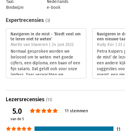
Taal:
Nederlands
Bindwijze:
e-book
Beveiliging:
watermerk
Bestandsformaat:
epub
Expertrecensies
(3)
Aantal pagina's:
208
Uitgever:
Uitgeverij Thema
Navigeren in de mist - ‘Biedt veel om
Navigeren in de mi
Druk:
1
te leren niet te weten’
een nieuwe taal’
Verschijningsdatum:
1-6-2022
Martin van Staveren | 24 juni 2022
Rudy Kor | 23 juni
Normaal gesproken worden we
Petra Kuipers geef
Hoofdrubriek:
Leiderschap
beloond om te weten: met goede
de mist’ de lezer 
cijfers, een diploma, een baan of een
een andere kijk o
fijn salaris. Dat geldt ook voor onze
suggesties voor, z
leiders. Daar verwachten we
noemt, een nieuwe
helemaal van dat ze het weten. Het
De titel ‘navigere
liefst alles, en nog zeker ook. Hoe
meer dan Kuipers
kunnen ze ons anders leiden? Alleen,
boek. De subtitel
wat als er weinig te weten valt? Dat
‘leiderschap bij n
Lezersrecensies
(11)
vraagt leiderschap bij niet-weten.
lading aanmerkeli
5.0
Lees verder
boek heeft Kuiper
11 stemmen
aan de stam van 
van de 5
toegevoegd.
Lees verder
11