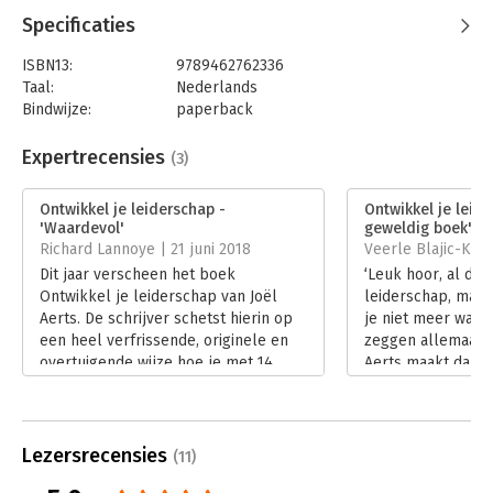
onderhouden en maximaal te benutten!" - Gabriël G. Anthonio,
Specificaties
bijzonder hoogleraar in de Sociologie van Leiderschap,
Organisaties en Duurzaamheid aan de Rijksuniversiteit
ISBN13:
9789462762336
Groningen en voorzitter Raad van Bestuur Verslavingszorg
Taal:
Nederlands
Noord-Nederland
Bindwijze:
paperback
Aantal pagina's:
236
"Joël heeft 'wat echt werkt' in de praktijk van
Uitgever:
Boom
Expertrecensies
leiderschapsontwikkeling kernachtig, praktisch en inspirerend
(3)
Druk:
1
bij elkaar gebracht. Hét startpunt voor het ontwikkelen van
Verschijningsdatum:
25-1-2018
krachtig leiderschap!" - Ingrid van Tienen, adjunct-directeur
Ontwikkel je leiderschap -
Ontwikkel je leide
ORMIT en expert in talent- en leiderschapsontwikkeling
'Waardevol'
geweldig boek'
Hoofdrubriek:
Leiderschap
Richard Lannoye | 21 juni 2018
Veerle Blajic-Kik 
Dit jaar verscheen het boek
‘Leuk hoor, al di
Ontwikkel je leiderschap van Joël
leiderschap, maar
Aerts. De schrijver schetst hierin op
je niet meer wat 
een heel verfrissende, originele en
zeggen allemaal w
overtuigende wijze hoe je met 14
Aerts maakt daar
krachtige principes je
en verzamelde de 
leiderschapsontwikkeling en die van
manieren om je on
je medewerkers kunt versnellen.
versnellen.
Lees verder
Lees verder
Lezersrecensies
(11)