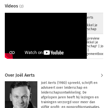
Videos
(2)
Joël Aerts
05-02-2018
over
Ontwikkel je
leiderschap
Boek preview
26-02-2018
'Ontwikkel je
leiderschap' | Joël
Aerts |
Managementboek.n
Over Joël Aerts
Joël Aerts (1980) spreekt, schrijft en 
adviseert over leiderschap en 
leiderschapsontwikkeling. De 
afgelopen jaren heeft hij lezingen en 
trainingen verzorgd voor meer dan 
vijftig profit- en nonprofitorganisaties.
