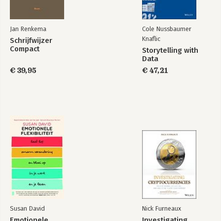
Jan Renkema
Cole Nussbaumer
Knaflic
Schrijfwijzer
Compact
Storytelling with
Data
€ 39,95
€ 47,21
Susan David
Nick Furneaux
Emotionele
Investigating