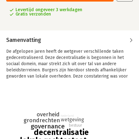
Levertijd ongeveer 3 werkdagen
Gratis verzonden
Samenvatting
De afgelopen jaren heeft de wetgever verschillende taken
gedecentraliseerd. Deze decentralisatie is begonnen in het
sociaal domein, maar strekt zich uit over tal van andere
beleidsterreinen. Burgers zijn hierdoor steeds afhankelijker
geworden van lokale overheden. Deze constatering was voor
de onderzoeksgroep Public Trust and Public Law van de
Rijksuniversiteit Groningen aanleiding om te onderzoeken hoe
het staat met de rechtsstatelijke kwaliteit van deze
decentralisaties. Hoe zit het bijvoorbeeld met de bescherming
van grondrechten? Is de lokale democratie wel in staat om de
beslissingen te nemen die horen bij deze decentralisatie? En in
overheid
Nederland
wetgeving
grondrechten
hoeverre zijn verschillen tussen gemeenten aanvaardbaar?
governance
bestuur
Deze bundel gaat over de ‘lokale rechtsstaat’. Uiteindelijk leidt
decentralisatie
decentralisatie tot een governancevraagstuk: gemeenten