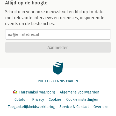
Altijd op de hoogte
11.4 Politisering van het gemeentelijke enquêterecht 176
11.5 Rechtsstatelijke elementen van het gemeentelijke
Schrijf u in voor onze nieuwsbrief en blijf up-to-date
enquêterecht 177
met relevante interviews en recensies, inspirerende
11.6 Slotbeschouwing 184
events en de beste acties.
12 De burgemeester en de openbare orde
Motivering door de wetgever van de bevoegdheidstoedeling
aan de burgemeester 187
Rianne Herregodts
Aanmelden
12.1 Inleiding 187
12.2 Openbare orde en de Gemeentewet 188
12.3 Bevoegdheden van de burgemeester in de sfeer van de
openbare orde 189
12.4 Motivering van de bevoegdheidstoedeling 191
12.5 Overtuigingskracht van de bevoegdheidstoedeling 196
PRETTIG KENNIS MAKEN
Over de auteurs 199
Reeds verschenen in de reeks Governance & Recht 203
Thuiswinkel waarborg
Algemene voorwaarden
Colofon
Privacy
Cookies
Cookie instellingen
Toegankelijkheidsverklaring
Service & Contact
Over ons