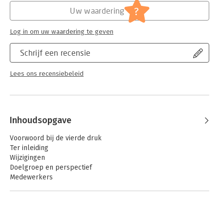
Jongbloed:
Recht algemeen - Inleiding recht
?
Uw waardering
Serie:
Studiereeks Nederlands-Antilliaans en
Arubaans Recht - SNAAR
Log in om uw waardering te geven
Schrijf een recensie
Lees ons recensiebeleid
Inhoudsopgave
Voorwoord bij de vierde druk
Ter inleiding
Wijzigingen
Doelgroep en perspectief
Medewerkers
Dankwoord
Afkortingen
Inleiding