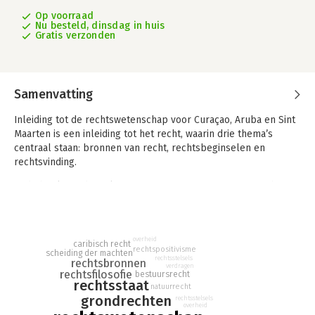
Op voorraad
Nu besteld, dinsdag in huis
Gratis verzonden
Samenvatting
Inleiding tot de rechtswetenschap voor Curaçao, Aruba en Sint
Maarten is een inleiding tot het recht, waarin drie thema’s
centraal staan: bronnen van recht, rechtsbeginselen en
rechtsvinding.
In dit boek wordt in algemene zin over aspecten van ‘recht’
gesproken. Aan de orde komen vraagstukken die voor iedere
jurist belangrijk zijn. Wat zijn de grondslagen van het
rechtssysteem? Hoe is het recht ingebed in de maatschappij?
overheid
Wat zijn de bronnen van het recht? Hoe hangen deze vragen
caribisch recht
rechtspositivisme
scheiding der machten
samen met theoretische benaderingen van het recht? Het boek
rechtsstelsels
rechtsbronnen
verdragen
biedt een eerste kennismaking met de methoden die een jurist
rechtsfilosofie
bestuursrecht
rechtsstaat
hanteert bij de beoefening van het vak. Hoe benadert een
natuurrecht
grondrechten
rechter bijvoorbeeld ‘het recht’ bij het nemen van beslissingen
rechtsstelsels
overheid
in concrete zaken? Welke interpretatiemethoden worden