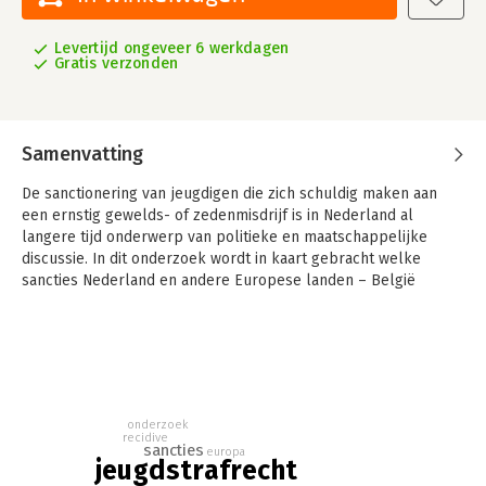
Levertijd ongeveer 6 werkdagen
Gratis verzonden
Samenvatting
De sanctionering van jeugdigen die zich schuldig maken aan
een ernstig gewelds- of zedenmisdrijf is in Nederland al
langere tijd onderwerp van politieke en maatschappelijke
discussie. In dit onderzoek wordt in kaart gebracht welke
sancties Nederland en andere Europese landen – België
(Vlaanderen), Duitsland, Engeland en Wales, Ierland en Zweden
– hanteren voor minderjarigen en jongvolwassenen (tot 23
jaar) die een ernstig gewelds- of zedenmisdrijf hebben
gepleegd.
Ook wordt onderzocht wat de effectiviteit van deze sancties is
en hoe de diverse sanctiestelsels zich verhouden tot
onderzoek
recidive
internationale en Europese kinder- en mensenrechten.
sancties
europa
jeugdstrafrecht
Vervolgens wordt gereflecteerd op de vraag in hoeverre de