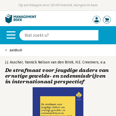
Op werkdagen voor 23:00 besteld, morgen in huis
Juridisch
J.J. Asscher
,
Yannick Nelson van den Brink
,
H.E. Creemers
,
e.a.
De strafmaat voor jeugdige daders van
ernstige gewelds- en zedenmisdrijven
in internationaal perspectief