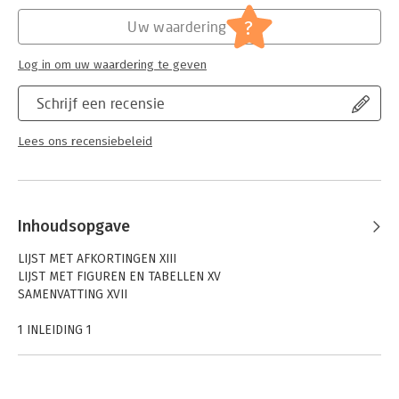
Hoofdrubriek:
Juridisch
Jongbloed:
Strafrecht - Criminologie
?
Uw waardering
Serie:
E.M. Meijers Instituut voor
Rechtswetenschappelijk Onderzoek
Log in om uw waardering te geven
Schrijf een recensie
Lees ons recensiebeleid
Inhoudsopgave
LIJST MET AFKORTINGEN XIII
LIJST MET FIGUREN EN TABELLEN XV
SAMENVATTING XVII
1 INLEIDING 1
1.1 Aanleiding en doel van het onderzoek 1
1.2 Theoretische achtergrond 2
1.2.1 Straffen en maatregelen in het Nederlandse