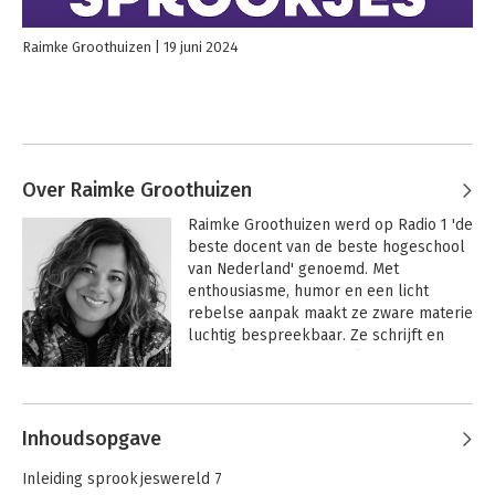
Raimke Groothuizen
19 juni 2024
Over Raimke Groothuizen
Raimke Groothuizen werd op Radio 1 'de 
beste docent van de beste hogeschool 
van Nederland' genoemd. Met 
enthousiasme, humor en een licht 
rebelse aanpak maakt ze zware materie 
luchtig bespreekbaar. Ze schrijft en 
spreekt over ideeënrealisatie en 
verbeeldingskracht: hoe je een 
Andere boeken door Raimke
waanzinnig idee niet alleen bedenkt, 
Groothuizen
maar ook echt tot leven wekt.

Inhoudsopgave
Haar boek Hoe word ik een on(der)wijs 
Inleiding sprookjeswereld 7
goede teamleider? behaalde de Top 10 