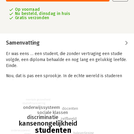
Op voorraad
Nu besteld, dinsdag in huis
Gratis verzonden
Samenvatting
Er was eens … een student, die zonder vertraging een studie
volgde, een diploma behaalde en nog lang en gelukkig leefde.
Einde.
Nou, dat is pas een sprookje. In de echte wereld is studeren
vaak een eenzame worsteling. Zelfs de meest gemotiveerde
studenten lopen soms vast tijdens hun opleiding. En ook het
behalen van een diploma biedt nog geen garantie op een
happy end.
mentale gezondheid
studiefinanciering
onderwijssysteem
docenten
Vergeet wat je op school geleerd is en laat je verwonderen
sociale klassen
door de (levens)lessen die de studerende sprookjesfiguren in
discriminatie
zelfbeeld
dit boek op soms pijnlijke wijze leren. In twaalf verhalen maak
kansenongelijkheid
je kennis met ambitieuze studenten die om diverse redenen
studenten
onderwijsbeleid
hulpverlening
vastlopen: prestatiedruk, discriminatie, onbegrip van docenten
stress