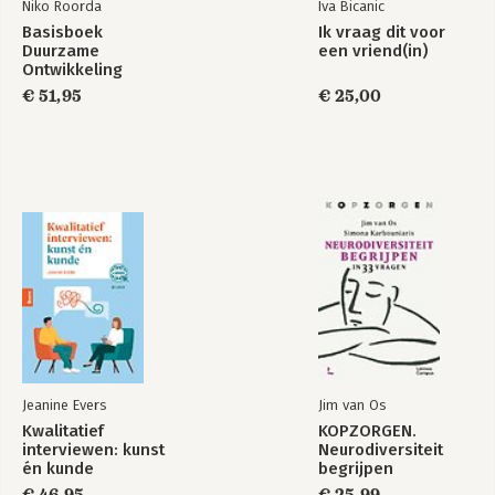
Niko Roorda
Iva Bicanic
Sprookje 12 – De arrogante prins 208
Basisboek
Ik vraag dit voor
Persoonlijk verhaal van Carla 222
Duurzame
een vriend(in)
Ontwikkeling
Hoe word ik een
Hoe word ik een
Conclusie: En ze leefden nog lang en gelukkig … of toch niet?
on(der)wijs goede
€ 51,95
on(der)wijs goede
€ 25,00
224
teamleider?
teamleider?
Dankwoord: Ode aan de betrokken helden en dappere helpers
236
Bekijk alle boeken
Jeanine Evers
Jim van Os
Kwalitatief
KOPZORGEN.
interviewen: kunst
Neurodiversiteit
én kunde
begrijpen
€ 46,95
€ 25,99