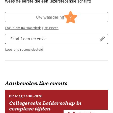
Wees de eerste die een lezersrecensie schrijft!
Hoofdrubriek:
Juridisch
Jongbloed:
Sociale verzekeringen en -voorzieningen
- Algemeen; [stelselherziening;
?
Uw waardering
beroepswet; buitenland]
Log in om uw waardering te geven
Schrijf een recensie
Lees ons recensiebeleid
Aanbevolen live events
Dinsdag 27-10-2026
Collegereeks Leiderschap in
complexe tijden