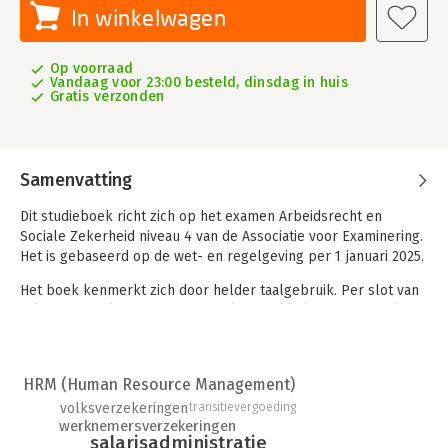
In winkelwagen
Op voorraad
Vandaag voor 23:00 besteld, dinsdag in huis
Gratis verzonden
Samenvatting
Dit studieboek richt zich op het examen Arbeidsrecht en
Sociale Zekerheid niveau 4 van de Associatie voor Examinering.
Het is gebaseerd op de wet- en regelgeving per 1 januari 2025.
Het boek kenmerkt zich door helder taalgebruik. Per slot van
rekening is salarisadministratie al ingewikkeld genoeg. Ook de
opmaak, de vele voorbeelden, de kernwoorden buiten de tekst
en het uitgebreide register ondersteunen studenten bij het
leren.
HRM (Human Resource Management)
volksverzekeringen
transitievergoeding
Bij dit theorieboek hoort een opgavenboek met toetsvragen
werknemersverzekeringen
voor elk hoofdstuk, in de vorm van open vragen en multiple
salarisadministratie