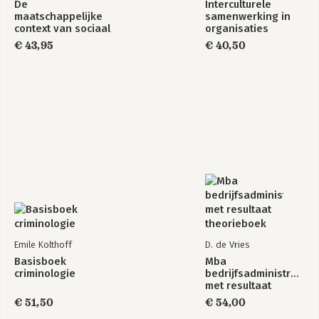
De
Interculturele
maatschappelijke
samenwerking in
context van sociaal
organisaties
werk
€ 43,95
€ 40,50
Emile Kolthoff
D. de Vries
Basisboek
Mba
criminologie
bedrijfsadministratie
met resultaat
theorieboek
€ 51,50
€ 54,00