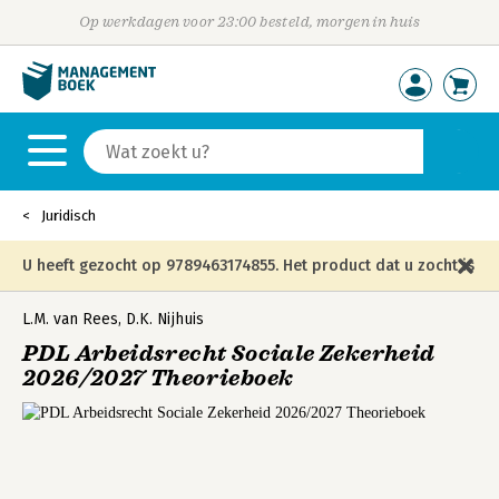
Op werkdagen voor 23:00 besteld, morgen in huis
Juridisch
U heeft gezocht op 9789463174855. Het product dat u zocht is
niet meer in die editie leverbaar en is vervangen door de
L.M. van Rees
,
D.K. Nijhuis
PDL Arbeidsrecht Sociale Zekerheid
onderstaande editie.
2026/2027 Theorieboek