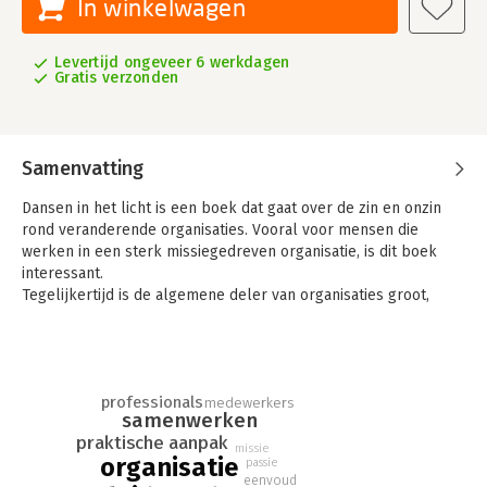
In winkelwagen
Levertijd ongeveer 6 werkdagen
Gratis verzonden
Samenvatting
Dansen in het licht is een boek dat gaat over de zin en onzin
rond veranderende organisaties. Vooral voor mensen die
werken in een sterk missiegedreven organisatie, is dit boek
interessant.
Tegelijkertijd is de algemene deler van organisaties groot,
waarmee ik zoveel bedoel als: de inhoud van dit boek is
toepasbaar op
allerlei typen organisaties en mensen die werken in die
organisaties.
professionals
medewerkers
samenwerken
praktische aanpak
missie
organisatie
passie
eenvoud