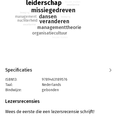
leiderschap
keuzes maken
excellentie
missiegedreven
beweging
dansen
management
beweging
veranderen
nuchterheid
excellentie
managementtheorie
organisatiecultuur
keuzes maken
Specificaties
ISBN13:
9789463189576
Taal:
Nederlands
Bindwijze:
gebonden
Aantal pagina's:
56
Uitgever:
Mijnmanagementboek
Lezersrecensies
Druk:
1
Verschijningsdatum:
12-8-2015
Wees de eerste die een lezersrecensie schrijft!