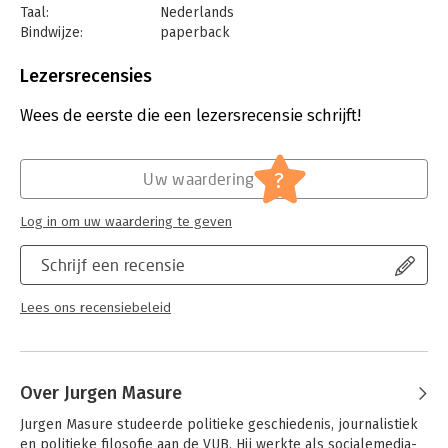
Taal:
Nederlands
Bindwijze:
paperback
Aantal pagina's:
180
Uitgever:
Pelckmans
Lezersrecensies
Druk:
1
Verschijningsdatum:
2-3-2023
Wees de eerste die een lezersrecensie schrijft!
Hoofdrubriek:
Economie
,
Mens en maatschappij
?
Uw waardering
Log in om uw waardering te geven
Schrijf een recensie
Lees ons recensiebeleid
Over Jurgen Masure
Jurgen Masure studeerde politieke geschiedenis, journalistiek 
en politieke filosofie aan de VUB. Hij werkte als socialemedia-