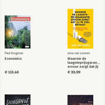
Dankwoord
Bibliografie
Paul Krugman
Jona van Loenen
Economics
Waarom de
laagsteprijsgarantie
ervoor zorgt dat jij
te veel betaalt
€ 113,46
€ 23,99