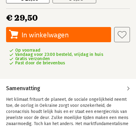
€ 29,50
In winkelwagen
Op voorraad
Vandaag voor 23:00 besteld, vrijdag in huis
Gratis verzonden
Past door de brievenbus
Samenvatting
Het klimaat frituurt de planeet, de sociale ongelijkheid neemt
toe, de oorlog in Oekraïne zorgt voor onzekerheid, de
coronacrisis houdt lelijk huis en er staat een energiecrisis van
jewelste voor de deur. Zulke moeilijke tijden maken een mens
zwaarmoedig. Toch kan het anders. Het marktfundamentalisme
heeft onze samenleving duidelijk ontwricht. Dit boek vormt
hier een j’accuse tegen en gaat dieper in op de neoliberale