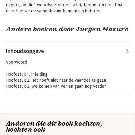
expert, politiek woordvoerder en schrijft, blogt en denkt na 
over hoe we de samenleving kunnen verbeteren.
Andere boeken door Jurgen Masure
Inhoudsopgave
Voorwoord
Hoofdstuk 1. Inleiding
Hoofdstuk 2. Het hoeft niet naar de vaantjes te gaan
Hoofdstuk 3. We komen van ver en gaan nog verder
Hoofdstuk 4. Hulp van een bekende onbekende econoom
Hoofdstuk 5. Het marktfundamentalisme maakte er een boeltje
van
Mens voorbij markt
Hoofdstuk 6. We kunnen niet aan de kant blijven staan
Hoofdstuk 7. Op naar een nieuw DNA voor de samenleving
Anderen die dit boek kochten,
Hoofdstuk 8. Wat met onze fauna en flora?
kochten ook
Hoofdstuk 9. We mogen de mens natuurlijk niet vergeten
Bekijk alle boeken
Hoofdstuk 10. Een economie ten dienste van de samenleving