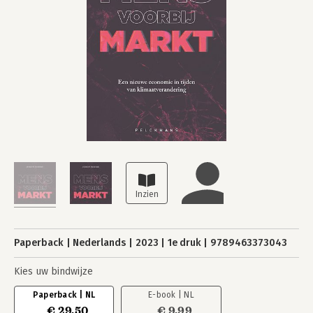
Paperback
Nederlands
2023
1e druk
9789463373043
Kies uw bindwijze
Paperback | NL
E-book | NL
€ 29,50
€ 9,99