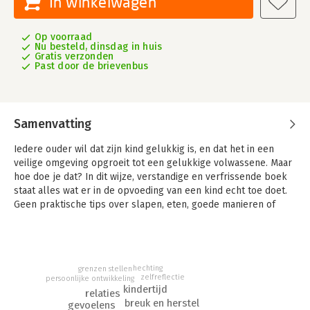
In winkelwagen
Op voorraad
Nu besteld, dinsdag in huis
Gratis verzonden
Past door de brievenbus
Samenvatting
Iedere ouder wil dat zijn kind gelukkig is, en dat het in een
veilige omgeving opgroeit tot een gelukkige volwassene. Maar
hoe doe je dat? In dit wijze, verstandige en verfrissende boek
staat alles wat er in de opvoeding van een kind echt toe doet.
Geen praktische tips over slapen, eten, goede manieren of
huiswerk, maar helder advies over de essentie van het
ouderschap.
Op basis van haar rijke ervaring als therapeut, haar
wetenschappelijke inzichten en haar persoonlijke ervaringen
hechting
grenzen stellen
zelfreflectie
persoonlijke ontwikkeling
als ouder, behandelt Philippa Perry de grote vragen van de
kindertijd
relaties
ouder-kindrelatie, van baby tot tienerjaren. Hoe ga je om met
breuk en herstel
gevoelens