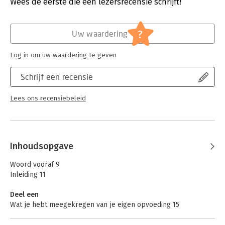
Wees de eerste die een lezersrecensie schrijft!
– ‘Een topboek [...] een frisse liefdevolle kijk op opvoeden.’
Hoofdrubriek:
Sport, hobby, lifestyle
– ‘Ik vlieg door het boek, zo makkelijk leest het weg.’
– ‘Echt een aanrader!’
?
– ‘Met heel veel humor!’
Uw waardering
Log in om uw waardering te geven
Schrijf een recensie
Lees ons recensiebeleid
Inhoudsopgave
Woord vooraf 9
Inleiding 11
Deel een
Wat je hebt meegekregen van je eigen opvoeding 15
Het verleden achtervolgt ons (en onze kinderen) 17 – Breuk en
herstel 24 – Het verleden herstellen 29 – Zelfkritiek 32 –