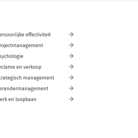
ersoonlijke effectiviteit
rojectmanagement
sychologie
eclame en verkoop
trategisch management
erandermanagement
erk en loopbaan