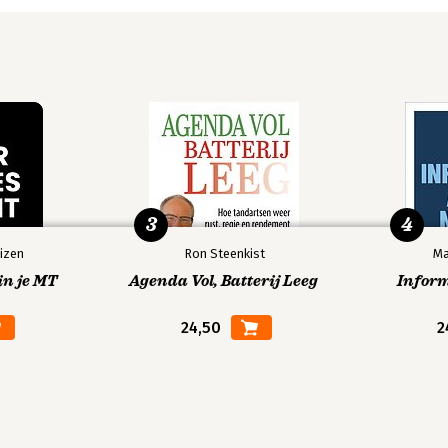
3
4
izen
Ron Steenkist
Ma
in je MT
Agenda Vol, Batterij Leeg
Infor
24,50
2