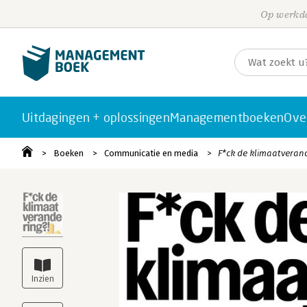
Op werkda
Uitdagingen + oplossingen
Managementboeken
Ove
Boeken
Communicatie en media
F*ck de klimaatveran