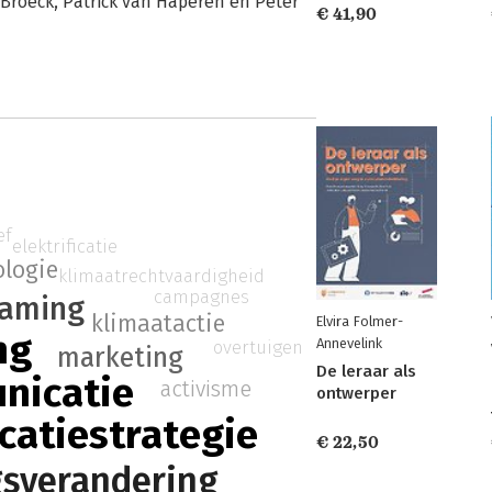
Broeck, Patrick van Haperen en Peter
€ 41,90
ef
elektrificatie
ologie
klimaatrechtvaardigheid
campagnes
raming
klimaatactie
Elvira Folmer-
ng
Annevelink
overtuigen
marketing
De leraar als
nicatie
activisme
ontwerper
atiestrategie
€ 22,50
sverandering