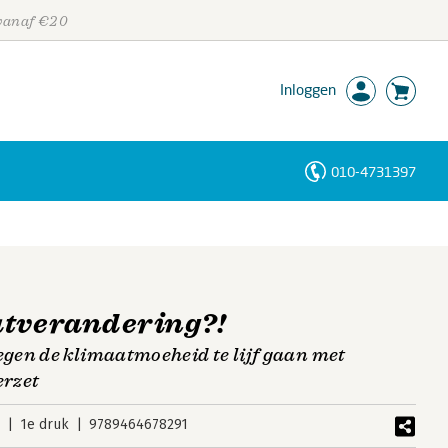
 vanaf €20
Inloggen
010-4731397
Personen
Trefwoorden
atverandering?!
gen de klimaatmoeheid te lijf gaan met
erzet
5
1e druk
9789464678291