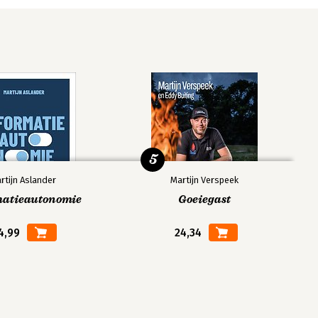
5
rtijn Aslander
Martijn Verspeek
matieautonomie
Goeiegast
4,99
24,34