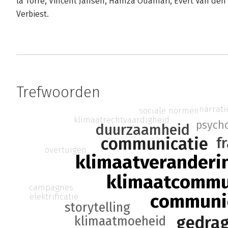
la Torre, Vincent Jansen, Hamza Ouamari, Evert Van den 
Verbiest.
Trefwoorden
narrati
sociale normen
klimaatrechtvaardigheid
psych
duurzaamheid
communicatie
f
overtuigen
klimaatveranderi
klimaatcommu
campagnes
communic
elektrificatie
storytelling
gedrag
klimaatmoeheid