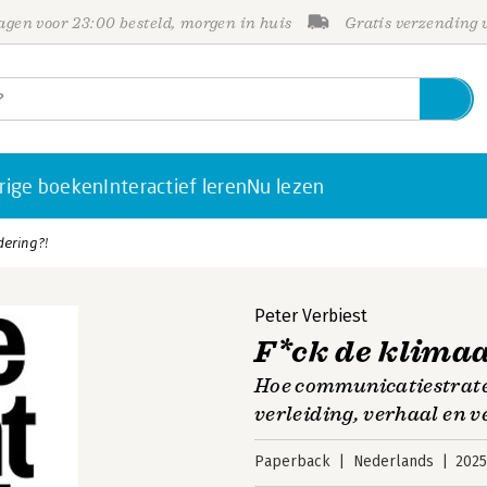
gen voor 23:00 besteld, morgen in huis
Gratis verzending
rige boeken
Interactief leren
Nu lezen
dering?!
Peter Verbiest
F*ck de klima
Hoe communicatiestrate
verleiding, verhaal en v
Paperback
Nederlands
202