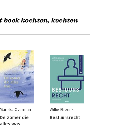
t boek kochten, kochten
Mariska Overman
Willie Elferink
De zomer die
Bestuursrecht
alles was