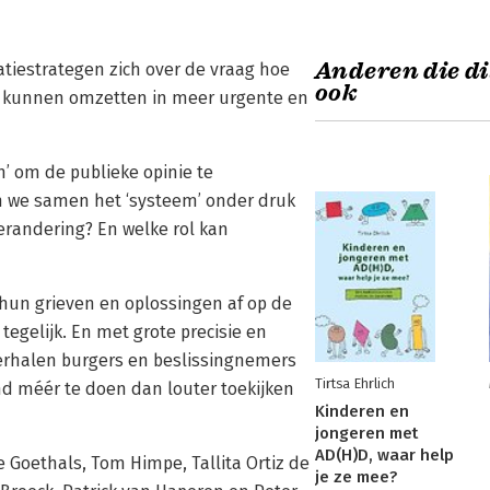
Anderen die di
iestrategen zich over de vraag hoe
ook
 kunnen omzetten in meer urgente en
 om de publieke opinie te
 we samen het ‘systeem’ onder druk
erandering? En welke rol kan
 hun grieven en oplossingen af op de
tegelijk. En met grote precisie en
verhalen burgers en beslissingnemers
Tirtsa Ehrlich
d méér te doen dan louter toekijken
Kinderen en
jongeren met
AD(H)D, waar help
 Goethals, Tom Himpe, Tallita Ortiz de
je ze mee?