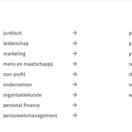
juridisch
p
leiderschap
p
marketing
p
mens en maatschappij
r
non-profit
s
ondernemen
v
organisatiekunde
w
personal finance
personeelsmanagement