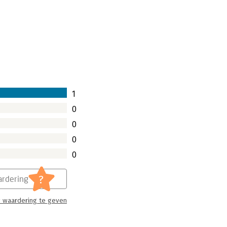
1
0
0
0
0
?
rdering
 waardering te geven