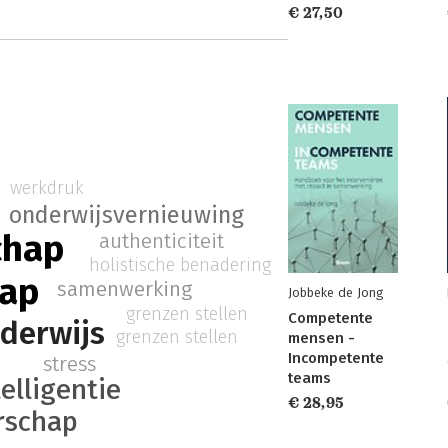
€ 27,50
werkdruk
onderwijsvernieuwing
chap
authenticiteit
holistische benadering
hap
samenwerking
Jobbeke de Jong
grenzen stellen
Competente
derwijs
grenzen stellen
mensen -
Incompetente
stress
teams
elligentie
€ 28,95
rschap