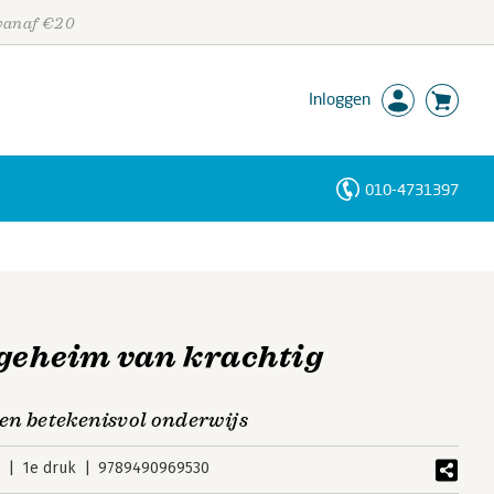
 vanaf €20
Inloggen
010-4731397
Personen
Trefwoorden
 geheim van krachtig
en betekenisvol onderwijs
5
1e druk
9789490969530