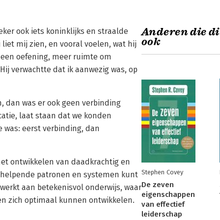
Anderen die di
ker ook iets koninklijks en straalde
ook
 liet mij zien, en vooral voelen, wat hij
ij een oefening, meer ruimte om
Hij verwachtte dat ik aanwezig was, op
m, dan was er ook geen verbinding
tie, laat staan dat we konden
 was: eerst verbinding, dan
 het ontwikkelen van daadkrachtig en
Stephen Covey
et-helpende patronen en systemen kunt
De zeven
werkt aan betekenisvol onderwijs, waar
eigenschappen
en zich optimaal kunnen ontwikkelen.
van effectief
leiderschap