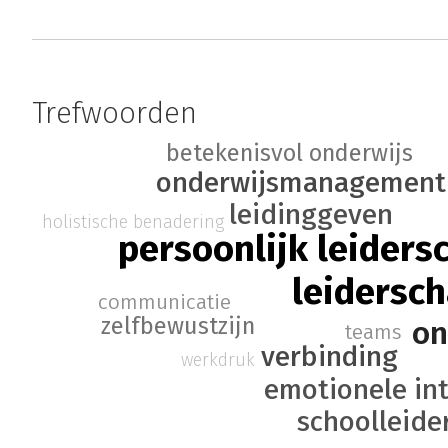
Trefwoorden
betekenisvol onderwijs
onderwijsmanagement
leidinggeven
holistische benadering
persoonlijk leiders
leidersc
communicatie
zelfbewustzijn
on
teams
verbinding
werkdruk
emotionele int
schoolleide