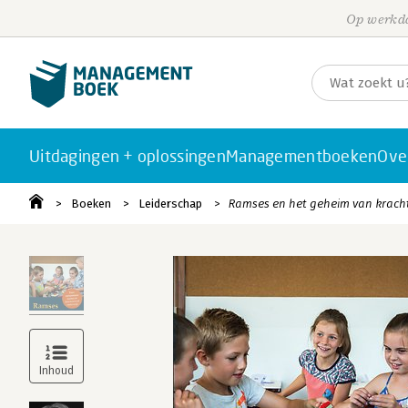
Op werkda
Uitdagingen + oplossingen
Managementboeken
Ove
Boeken
Leiderschap
Ramses en het geheim van kracht