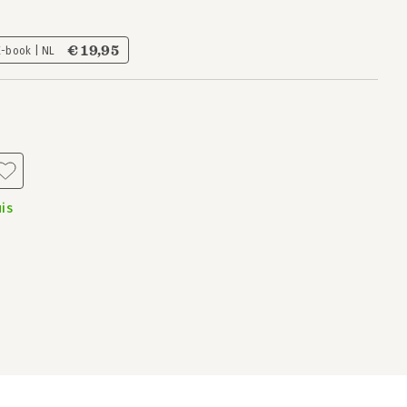
€ 19,95
E-book | NL
is