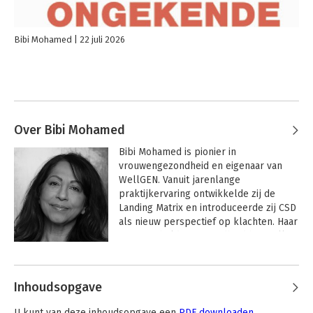
Bibi Mohamed
22 juli 2026
Over Bibi Mohamed
Bibi Mohamed is pionier in 
vrouwengezondheid en eigenaar van 
WellGEN. Vanuit jarenlange 
praktijkervaring ontwikkelde zij de 
Landing Matrix en introduceerde zij CSD 
als nieuw perspectief op klachten. Haar 
missie is helder: gezondheid herstellen 
als samenhang, zodat vrouwen hun 
lichaam weer leren begrijpen.
Inhoudsopgave
U kunt van deze inhoudsopgave een
PDF downloaden