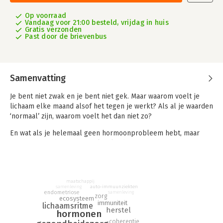
Op voorraad
Vandaag voor 21:00 besteld, vrijdag in huis
Gratis verzonden
Past door de brievenbus
Samenvatting
Je bent niet zwak en je bent niet gek. Maar waarom voelt je
lichaam elke maand alsof het tegen je werkt? Als al je waarden
‘normaal’ zijn, waarom voelt het dan niet zo?
En wat als je helemaal geen hormoonprobleem hebt, maar
een systeem dat niet meer kan landen?
In
Het ongekende lichaam
laat Bibi Mohamed zien waarom
vrouwen gezondheid vastloopt in een lineair medisch model.
Het vrouwen lichaam is geen optelsom van hormonen, maar
maatschappij
auto-immuunziekten
samenleving
een levend eco systeem dat beweegt in ritme. Met de Landing
endometriose
samenleving
zorg
ecosysteem
Matrix en de term CSD (Cyclusgevoelige systeemdisregulatie)
immuniteit
lichaamsritme
herstel
introduceert zij een radicaal ander perspectief. Klachten
hormonen
ontstaan niet door instabiliteit, maar door verloren samenhang
coherentie