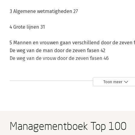
3 Algemene wetmatigheden 27
4 Grote lijnen 31
5 Mannen en vrouwen gaan verschillend door de zeven 
De weg van de man door de zeven fasen 42
De weg van de vrouw door de zeven fasen 46
Deel II
Toon meer
6 Samenwerking binnen een architectenbureau 57
7 De ontwikkeling van relaties en groepen in zeven fasen
Fase 1 De ongedeelde eenheid 62
Fase 2 De oude groep 63
Managementboek Top 100
Fase 3 De ik-persoon 64