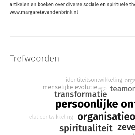
artikelen en boeken over diverse sociale en spirituele t
www.margaretevandenbrink.nl
Trefwoorden
identiteitsontwikkeling
org
menselijke evolutie
teamon
ego
transformatie
persoonlijke on
organisatie
relatieontwikkeling
zev
spiritualiteit