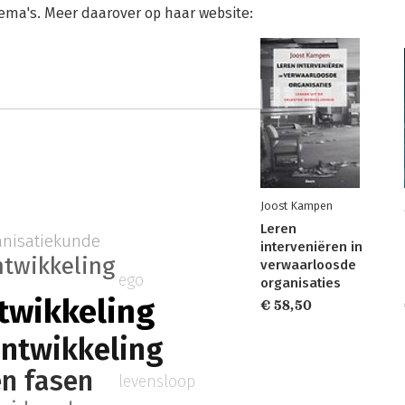
hema's. Meer daarover op haar website:
Joost Kampen
Leren
anisatiekunde
interveniëren in
twikkeling
verwaarloosde
ego
organisaties
twikkeling
€ 58,50
ontwikkeling
en fasen
levensloop