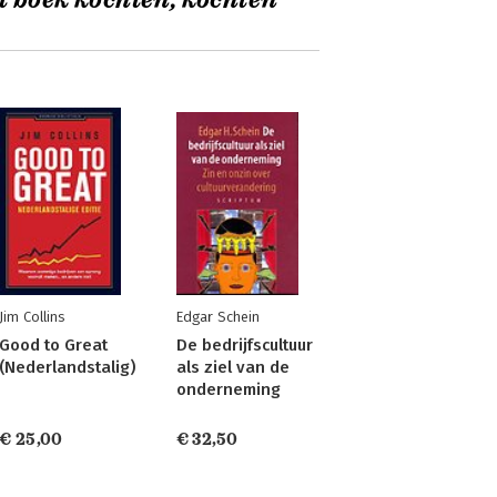
t boek kochten, kochten
Jim Collins
Edgar Schein
Good to Great
De bedrijfscultuur
(Nederlandstalig)
als ziel van de
onderneming
€ 25,00
€ 32,50