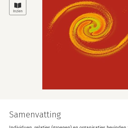
Samenvatting
Individuen, relaties (groepen) en organisaties bevinden