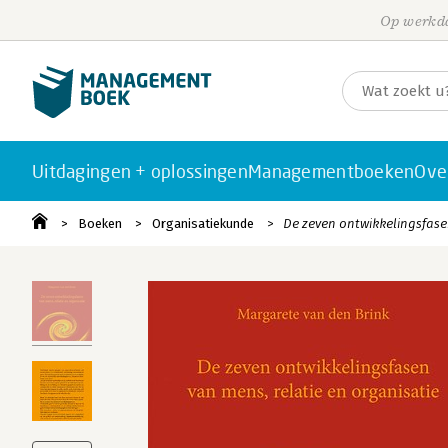
Op werkda
Uitdagingen + oplossingen
Managementboeken
Ove
Boeken
Organisatiekunde
De zeven ontwikkelingsfase