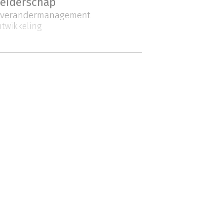
leiderschap
verandermanagement
ntwikkeling