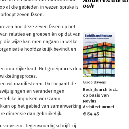
Anderen die di
ook
op al die gebieden in wezen sprake is
oorloopt zeven fasen.
chreven hoe deze zeven fasen op het
 van relaties en groepen én op dat van
Op die wijze kan men nagaan in welke
organisatie hoofdzakelijk bevindt en
en innerlijke kant. Het groeiproces door
twikkelingsproces.
Guido Bayens
sen wil manifesteren. Dat bepaalt de
Bedrijfsarchitectuur
rswijzigingen en veranderingen.
op basis van
eestelijke impulsen werkzaam.
Novius
ukken op het gebied van samenwerking,
Architectuurmethode
ere dimensie dan gebruikelijk.
€ 54,45
e-adviseur. Tegenwoordig schrijft zij