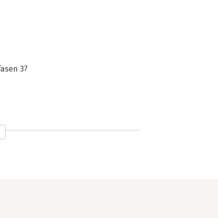
fasen 37
 62