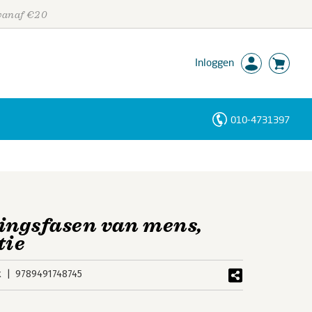
 vanaf €20
Inloggen
010-4731397
Personen
Trefwoorden
ingsfasen van mens,
tie
k
9789491748745