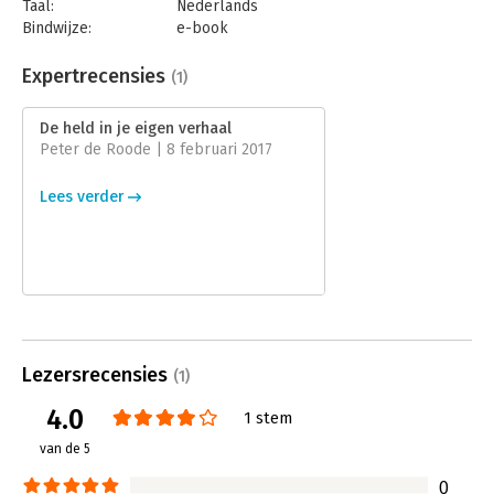
Taal:
Nederlands
Bindwijze:
e-book
Beveiliging:
watermerk
Bestandsformaat:
epub
Expertrecensies
(1)
Aantal pagina's:
159
Uitgever:
Warden Press
De held in je eigen verhaal
Druk:
1
Peter de Roode | 8 februari 2017
Verschijningsdatum:
18-9-2015
Lees verder
Hoofdrubriek:
Leiderschap
Lezersrecensies
(1)
4.0
1 stem
van de 5
0