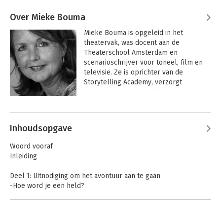
Over Mieke Bouma
Mieke Bouma is opgeleid in het 
theatervak, was docent aan de 
Theaterschool Amsterdam en 
scenarioschrijver voor toneel, film en 
televisie. Ze is oprichter van de 
Storytelling Academy, verzorgt 
trainingen en masterclasses 
Storytelling en begeleidt mensen en 
Andere boeken door Mieke Bouma
organisatie bij het vinden, vertellen en 
schrijven van een goed verhaal. Eerder 
Inhoudsopgave
publiceerde zij 'Storytelling in 12 
stappen' en 'Waarom de heks in de 
Woord vooraf
oven verdween'. In 2016 verscheen 'De 
Inleiding
12 oerkarakters van storytelling. 
Archetypes en hun basisplots'.
Deel 1: Uitnodiging om het avontuur aan te gaan
-Hoe word je een held?
-Het navigatiesysteem instellen
-Je schept je eigen werkelijkheid
-Verhalen in bedrijf