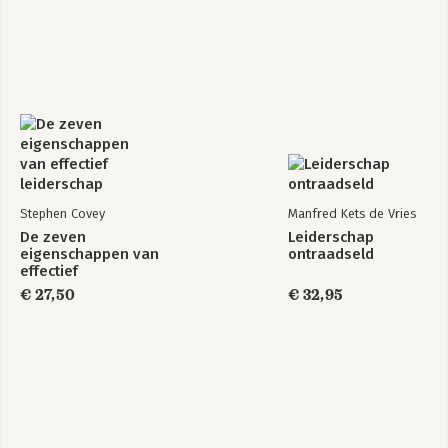
Bekijk alle boeken
Stephen Covey
Manfred Kets de Vries
De zeven
Leiderschap
eigenschappen van
ontraadseld
effectief
leiderschap
€ 27,50
€ 32,95