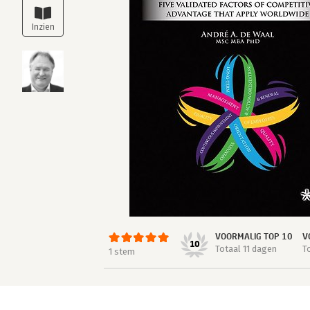
VOORMALIG TOP 10
V
10
Totaal 11 dagen
T
1 stem