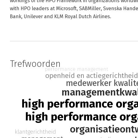
workings of the HPO Framework in organizations worldwi
with HPO leaders at Microsoft, SABMiller, Svenska Hand
Bank, Unilever and KLM Royal Dutch Airlines.
Trefwoorden
performance management
openheid en actiegerichthei
medewerker kwalit
managementkwal
high performance orga
high performance org
organisatieont
klantgerichtheid