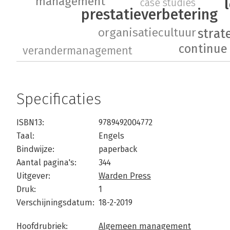
management
case studies
prestatieverbetering
organisatiecultuur
strat
continue
verandermanagement
Specificaties
ISBN13:
9789492004772
Taal:
Engels
Bindwijze:
paperback
Aantal pagina's:
344
Uitgever:
Warden Press
Druk:
1
Verschijningsdatum:
18-2-2019
Hoofdrubriek:
Algemeen management