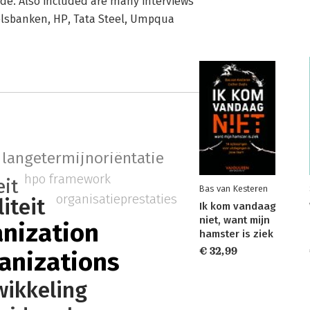
de. Also included are many interviews
elsbanken, HP, Tata Steel, Umpqua
langetermijnoriëntatie
d
hpo framework
eit
Bas van Kesteren
organisatieprestaties
iteit
Ik kom vandaag
niet, want mijn
nization
hamster is ziek
€ 32,99
anizations
wikkeling