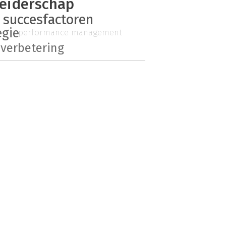
leiderschap
succesfactoren
egie
performance management
 verbetering