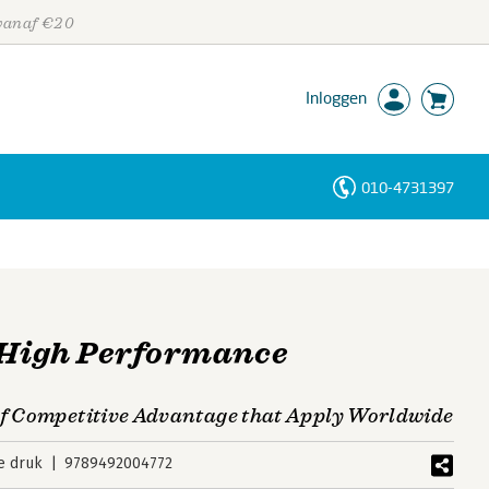
 vanaf €20
Inloggen
010-4731397
Personen
Trefwoorden
 High Performance
of Competitive Advantage that Apply Worldwide
e druk
9789492004772