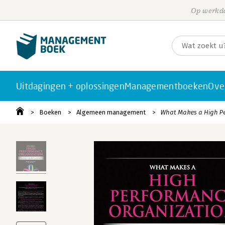
Op werkda
Uitdagingen + oplossingen
Managementboeken
Ove
Boeken
Algemeen management
What Makes a High P