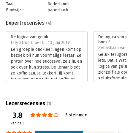
Taal:
Nederlands
Bindwijze:
paperback
Aantal pagina's:
272
Uitgever:
Uitgeverij Brandt
Expertrecensies
(4)
Druk:
1
Verschijningsdatum:
24-7-2017
De logica van geluk
De logica van gelu
boek!'
Elly Stroo Cloeck | 13 juni 2019
Hoofdrubriek:
Persoonlijke effectiviteit
Sebastiaan van der
Een groepje oud-leerlingen komt op
Geluk terugbrenge
bezoek bij hun voormalige leraar. Ze
iets. Dat is Wat M
praten over hoe succesvol ze zijn, en
logica van geluk. 
ook over hun stress. De leraar biedt
zichzelf als doel
ze koffie aan. Ja, lekker! Hij komt
geluksformule te 
terug met een grote pot koffie en
continue kan toe
een dienblad vol verschillende
leven. Met als res
kopjes, van plastic bekers tot mooi
Lees verder
porselein en zilver.
Lezersrecensies
Lees verder
(1)
3.8
5 stemmen
van de 5