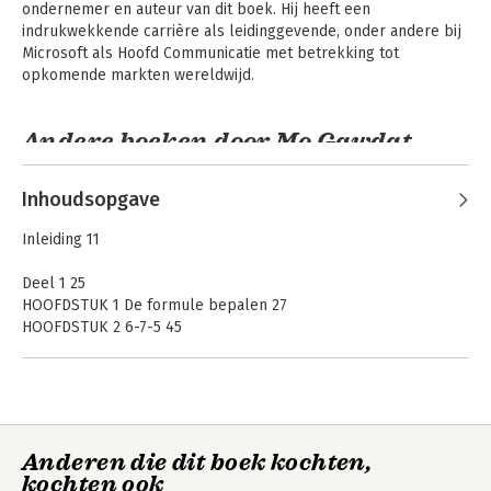
ondernemer en auteur van dit boek. Hij heeft een 
indrukwekkende carrière als leidinggevende, onder andere bij 
Microsoft als Hoofd Communicatie met betrekking tot 
opkomende markten wereldwijd.
Andere boeken door Mo Gawdat
Inhoudsopgave
Inleiding 11
Deel 1 25
HOOFDSTUK 1 De formule bepalen 27
HOOFDSTUK 2 6-7-5 45
Deel 2 Grote illusies 57
HOOFDSTUK 3 Het stemmetje in je hoofd 59
HOOFDSTUK 4 Wie ben jij? 87
Griezelig slim
Unstressable
HOOFDSTUK 5 Wat je weet 117
Anderen die dit boek kochten,
HOOFDSTUK 6 Weet iemand hoe laat het is? 137
kochten ook
HOOFDSTUK 7 Houston, we hebben een probleem 159