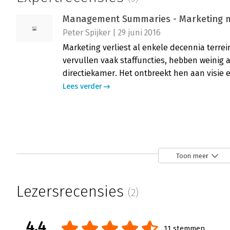
Management Summaries - Marketing m
Peter Spijker | 29 juni 2016
Marketing verliest al enkele decennia terrei
vervullen vaak staffuncties, hebben weinig 
directiekamer. Het ontbreekt hen aan visie 
Lees verder
Marketing met ballen
Hanneke Tinor-Centi | 24 mei 2016
Toon meer
Rudy Moenaert en Henry Robben bepleiten 
ballen dat marketeers (weer) een leidende 
Lezersrecensies
(2)
innemen.
Lees verder
4.4
11 stemmen