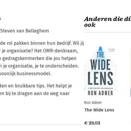
Anderen die di
6
ook
" Steven van Belleghem
 rol pakken binnen hun bedrijf. Wil jij
or je organisatie? Het OMR-denkraam,
en gedragskenmerken die jou helpen
 je organisatie, je te onderscheiden.
oonlijk businessmodel.
en en bruikbare tips. Het helpt je
 bij te dragen aan de weg naar
Ron Adner
The Wide Lens
€ 29,03