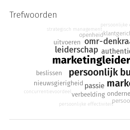
Trefwoorden
persoonlijke e
strategisch management
klantgeric
openheid
omr-denkr
uitvoeren
leiderschap
authentic
marketingleide
persoonlijk b
beslissen
mark
nieuwsgierigheid
passie
concurrentievoordeel
ondern
verbeelding
persoo
persoonlijke effectiviteit