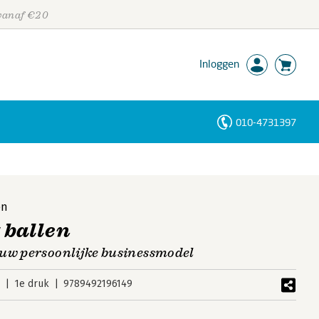
 vanaf €20
Inloggen
010-4731397
Personen
Trefwoorden
en
 ballen
ouw persoonlijke businessmodel
6
1e druk
9789492196149