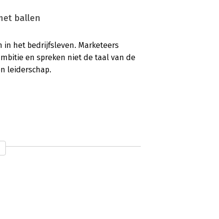
et ballen
n in het bedrijfsleven. Marketeers
ambitie en spreken niet de taal van de
en leiderschap.
in hun nieuwe boek Marketing met
rol binnen organisaties moeten