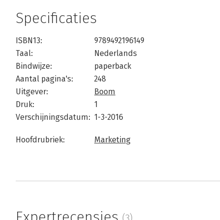
Specificaties
ISBN13:
9789492196149
Taal:
Nederlands
Bindwijze:
paperback
Aantal pagina's:
248
Uitgever:
Boom
Druk:
1
Verschijningsdatum:
1-3-2016
Hoofdrubriek:
Marketing
Expertrecensies
(3)