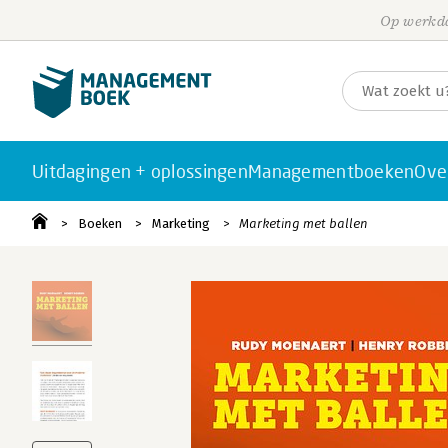
Op werkda
Uitdagingen + oplossingen
Managementboeken
Ove
Boeken
Marketing
Marketing met ballen