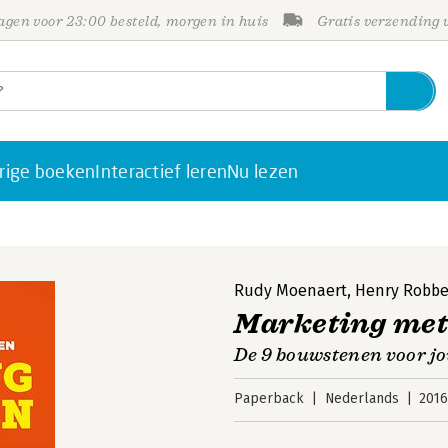
gen voor 23:00 besteld, morgen in huis
Gratis verzending
rige boeken
Interactief leren
Nu lezen
Rudy Moenaert
,
Henry Robb
Marketing met
De 9 bouwstenen voor j
Paperback
Nederlands
201