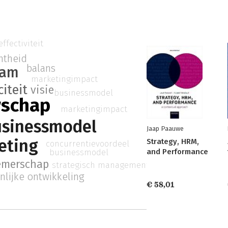
ffectiviteit
htheid
balans
aam
marketingimpact
iteit
visie
businessmodel
rschap
marketingimpact
usinessmodel
Jaap Paauwe
eting
Strategy, HRM,
concurrentievoordeel
businessmodel
and Performance
emerschap
strategisch management
nlijke ontwikkeling
€ 58,01