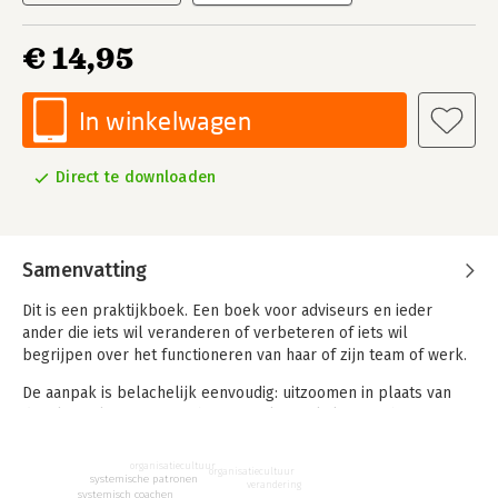
€ 14,95
In winkelwagen
Direct te downloaden
Samenvatting
Dit is een praktijkboek. Een boek voor adviseurs en ieder
ander die iets wil veranderen of verbeteren of iets wil
begrijpen over het functioneren van haar of zijn team of werk.
De aanpak is belachelijk eenvoudig: uitzoomen in plaats van
details analyseren; naar het vertrekpunt kijken om het
einddoel te kunnen zien; openstaande rekeningen onder ogen
zien om weer omzet te krijgen; mallemolens van patronen
organisatiecultuur
organisatiecultuur
gaan zien om een andere weg te kunnen gaan; begrijpen dat
systemische patronen
verandering
systemisch coachen