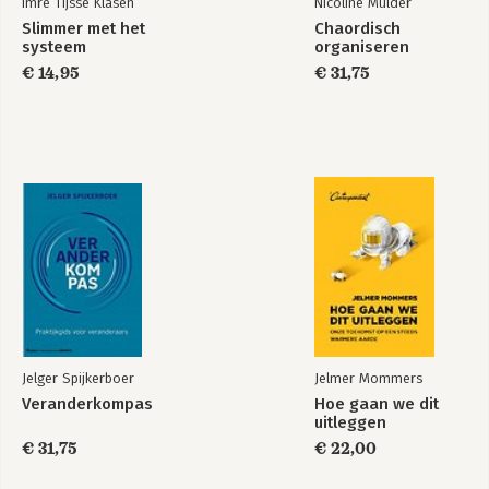
Imre Tijsse Klasen
Nicoline Mulder
Bekijk alle boeken
Slimmer met het
Chaordisch
systeem
organiseren
€ 14,95
€ 31,75
Jelger Spijkerboer
Jelmer Mommers
Veranderkompas
Hoe gaan we dit
uitleggen
€ 31,75
€ 22,00