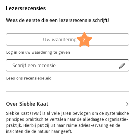
Beveiliging:
watermerk
Bestandsformaat:
epub
Lezersrecensies
Aantal pagina's:
185
Uitgever:
Uitgeverij Het Noorderlicht
Wees de eerste die een lezersrecensie schrijft!
Druk:
1
Verschijningsdatum:
17-6-2020
?
Uw waardering
Hoofdrubriek:
Organisatiekunde
Log in om uw waardering te geven
Schrijf een recensie
Lees ons recensiebeleid
Over Siebke Kaat
Siebke Kaat (1961) is al vele jaren bevlogen om de systemische 
principes praktisch te vertalen naar de alledaagse organisatie-
praktijk. Hierbij put zij uit haar ruime advies-ervaring en de 
inzichten die de natuur haar geeft.  
