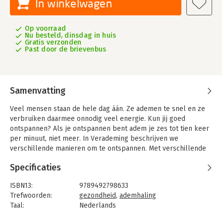
In winkelwagen
Op voorraad
Nu besteld, dinsdag in huis
Gratis verzonden
Past door de brievenbus
Samenvatting
Veel mensen staan de hele dag áán. Ze ademen te snel en ze
verbruiken daarmee onnodig veel energie. Kun jij goed
ontspannen? Als je ontspannen bent adem je zes tot tien keer
per minuut, niet meer. In Verademing beschrijven we
verschillende manieren om te ontspannen. Met verschillende
oefeningen waar je meteen mee aan de slag kunt. Ben je vaak
Specificaties
moe? Dan moedigen we je ook aan om gedoseerd te sporten.
Door sporten te combineren met diepe ontspanning herwin je
ISBN13:
9789492798633
energie. In dit boek leggen we uit hoe je dat kunt doen.
Trefwoorden:
gezondheid
,
ademhaling
Duizenden mensen gingen je voor. In deze geheel herziene
Taal:
Nederlands
versie van deze bestseller over ademhaling (meer dan 50.000
Bindwijze:
paperback