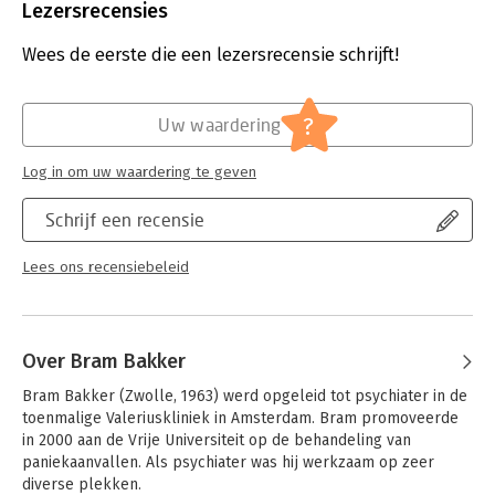
exemplaren verkocht) hebben we ons boek Sporten voor
Uitgever:
Uitgeverij Lucht
Lezersrecensies
beginners geïntegreerd en aangevuld. Bram Bakker (1963) is
Druk:
1
psychiater en publicist. Hij promoveerde op de behandeling
Verschijningsdatum:
13-12-2019
Wees de eerste die een lezersrecensie schrijft!
van paniekaanvallen (voorheen het hyperventilatiesyndroom).
In zijn vrije tijd loopt hij graag hard, en hij is een van de
Hoofdrubriek:
Gezondheid
drijvende krachten achter de opleiding Runningtherapie, een
?
Uw waardering
opleiding die behandelaars helpt om hardlopen in te zetten bij
depressieve patiënten.
Log in om uw waardering te geven
Schrijf een recensie
Lees ons recensiebeleid
Over Bram Bakker
Bram Bakker (Zwolle, 1963) werd opgeleid tot psychiater in de 
toenmalige Valeriuskliniek in Amsterdam. Bram promoveerde 
in 2000 aan de Vrije Universiteit op de behandeling van 
paniekaanvallen. Als psychiater was hij werkzaam op zeer 
diverse plekken. 
