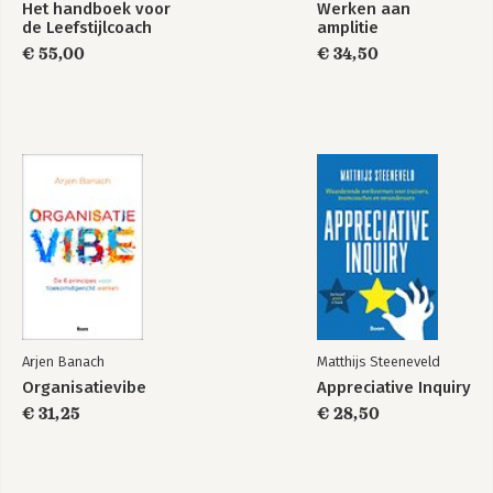
Het handboek voor
Werken aan
de Leefstijlcoach
amplitie
€ 55,00
€ 34,50
Verslaafd aan geld
Loden last
Bekijk alle boeken
Arjen Banach
Matthijs Steeneveld
Organisatievibe
Appreciative Inquiry
€ 31,25
€ 28,50