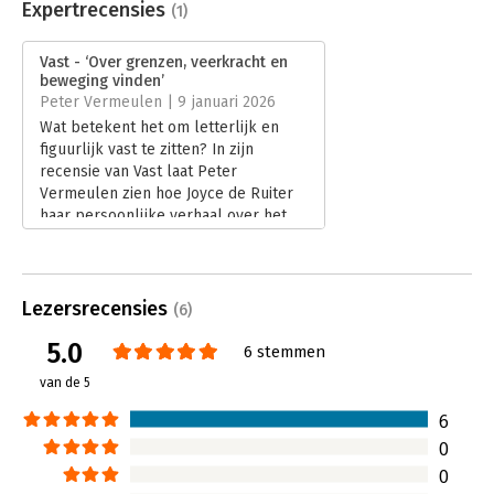
Uitgever:
GrowingStories
Expertrecensies
(1)
Druk:
1
Verschijningsdatum:
20-10-2025
Vast - ‘Over grenzen, veerkracht en
beweging vinden’
Hoofdrubriek:
Psychologie
Peter Vermeulen | 9 januari 2026
Wat betekent het om letterlijk en
figuurlijk vast te zitten? In zijn
recensie van Vast laat Peter
Vermeulen zien hoe Joyce de Ruiter
haar persoonlijke verhaal over het
Ushersyndroom verbindt aan
reflecties op veerkracht, acceptatie
en verandering. Een indringend en
hoopvol boek dat uitnodigt tot
Lezersrecensies
(6)
bewustwording.
5.0
Lees verder
6 stemmen
van de 5
6
0
0