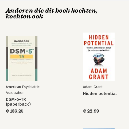
Anderen die dit boek kochten,
kochten ook
Niet horen niet zien
De Lamme leidt De
niet zwijgen
Blinde (door de
coronacrisis)
American Psychiatric
Adam Grant
Bekijk alle boeken
Association
Hidden potential
DSM-5-TR
(paperback)
€ 136,25
€ 22,99