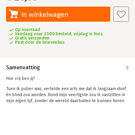
In winkelwagen
Op voorraad
Vandaag voor 23:00 besteld, vrijdag in huis
Gratis verzonden
Past door de brievenbus
Samenvatting
Hoe vrij ben jij?
Toen ik puber was, vertelde een arts me dat ik langzaam doof
én blind zou worden. Rond mijn veertigste zou ik vastzitten in
mijn eigen lijf, zonder de wereld daarbuiten te kunnen horen
of zien.
Sindsdien ben ik op zoek naar vrijheid. En door de jaren heen
ontdekte ik: het zijn geen muren die je tegenhouden, of
lichamelijke gebreken. Het zijn de verhalen in je hoofd.