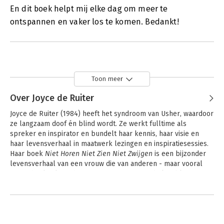
En dit boek helpt mij elke dag om meer te
ontspannen en vaker los te komen. Bedankt!
Toon meer
Over Joyce de Ruiter
Joyce de Ruiter (1984) heeft het syndroom van Usher, waardoor 
ze langzaam doof én blind wordt. Ze werkt fulltime als 
spreker en inspirator en bundelt haar kennis, haar visie en 
haar levensverhaal in maatwerk lezingen en inspiratiesessies. 
Haar boek 
Niet Horen Niet Zien Niet Zwijgen 
is een bijzonder 
levensverhaal van een vrouw die van anderen - maar vooral 
van zichzelf - leert hoe ze van enorme waarde kan blijven 
terwijl ze haar zicht en gehoor verliest. 
De Lamme leidt de 
Andere boeken door Joyce de Ruiter
Blinde
 bracht zij samen met Niek van den Adel uit tijdens de 
coronacrisis.