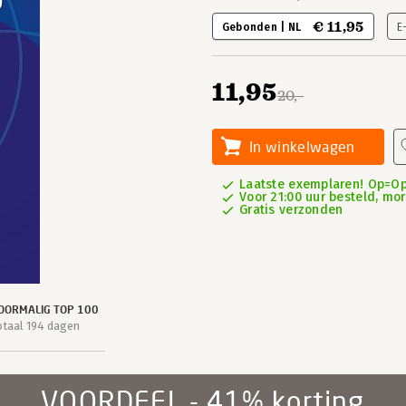
€ 11,95
Gebonden | NL
E
11,95
20,-
In winkelwagen
Laatste exemplaren! Op=Op
Voor 21:00 uur besteld, mor
Gratis verzonden
OORMALIG TOP 100
otaal 194 dagen
VOORDEEL - 41% korting