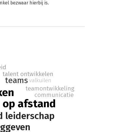
kel bezwaar hierbij is.
eid
talent ontwikkelen
teams
valkuilen
teamontwikkeling
ken
communicatie
 op afstand
d leiderschap
nggeven