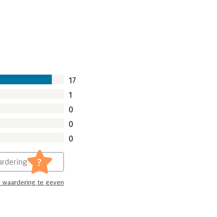
 burn-outklachten ontwikkelen. Daarom
enten en valkuilen ons werkplezier
wijt na mijn burn-out. Had ik – of mijn
17
1
0
0
0
?
rdering
 waardering te geven