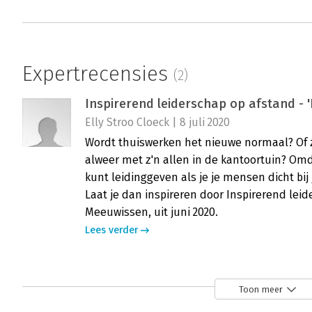
Expertrecensies
(2)
Inspirerend leiderschap op afstand - 
Elly Stroo Cloeck | 8 juli 2020
Wordt thuiswerken het nieuwe normaal? Of z
alweer met z'n allen in de kantoortuin? Omda
kunt leidinggeven als je je mensen dicht bij
Laat je dan inspireren door Inspirerend lei
Meeuwissen, uit juni 2020.
Lees verder
Zin houden in je werk - 'Eerder herkenn
Toon meer
Veerle Blajic-Kik | 23 maart 2018