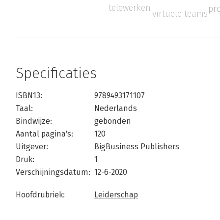
telewerken
pro
virtuele teams
Specificaties
ISBN13:
9789493171107
Taal:
Nederlands
Bindwijze:
gebonden
Aantal pagina's:
120
Uitgever:
BigBusiness Publishers
Druk:
1
Verschijningsdatum:
12-6-2020
Hoofdrubriek:
Leiderschap