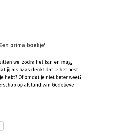
'Een prima boekje'
itten we, zodra het kan en mag,
t jij als baas denkt dat je het best
 je hebt? Of omdat je niet beter weet?
derschap op afstand van Godelieve
en en tijdig ingrijpen'