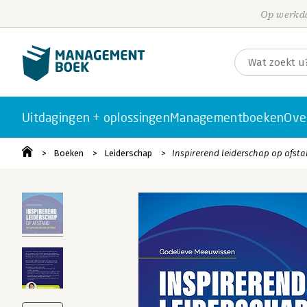
Op werkda
Uitdagingen + oplossingen
Managementboeken
Ove
Boeken
Leiderschap
Inspirerend leiderschap op afst