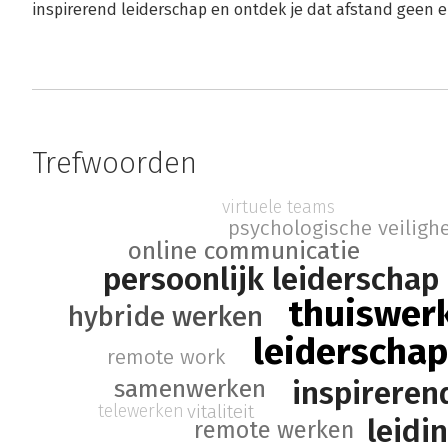
inspirerend leiderschap en ontdek je dat afstand geen en
Trefwoorden
virtuele teams
psychologische veiligh
online communicatie
persoonlijk leiderschap
thuiswer
hybride werken
leiderschap
remote work
samenwerken
inspireren
vitaliteit
telewerken
leidi
remote werken