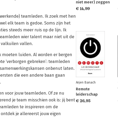
niet meer) zeggen
€ 14,99
iswerkende) teamleden. Ik zoek met hen
wel elk team is gedoe. Soms zijn het
ies steeds meer ruis op de lijn. Ik
 teamleden wier talent maar niet uit de
valkuilen vallen.
ok moeten luiden. Al worden er bergen
grote ‘verborgen gebreken’: teamleden
n samenwerkingskansen onbenut laten.
eersten die een andere baan gaan
.
Arjen Banach
Remote
en voor jouw teamleden. Of ze nu
leiderschap
erend je team misschien ook is: jij bent
€ 26,95
w teamleden te inspireren om de
 ontdek je allereerst jouw eigen