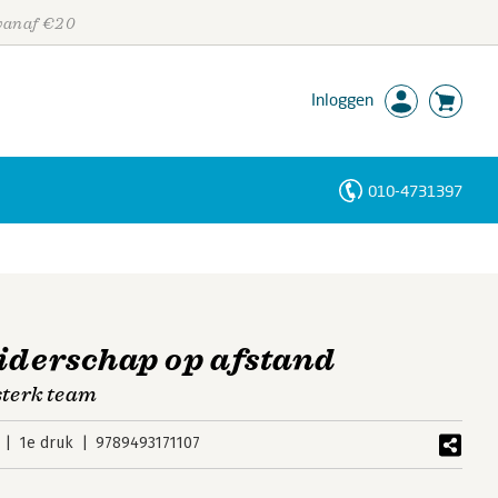
 vanaf €20
Inloggen
010-4731397
Personen
Trefwoorden
iderschap op afstand
sterk team
1e druk
9789493171107