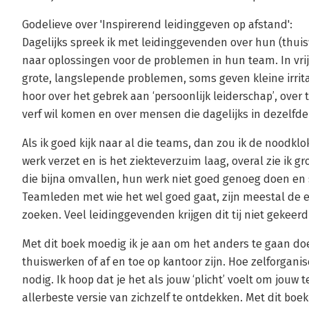
Godelieve over 'Inspirerend leidinggeven op afstand':
Dagelijks spreek ik met leidinggevenden over hun (thu
naar oplossingen voor de problemen in hun team. In vrij
grote, langslepende problemen, soms geven kleine irritat
hoor over het gebrek aan ‘persoonlijk leiderschap’, over
verf wil komen en over mensen die dagelijks in dezelfde 
Als ik goed kijk naar al die teams, dan zou ik de noodkl
werk verzet en is het ziekteverzuim laag, overal zie ik 
die bijna omvallen, hun werk niet goed genoeg doen e
Teamleden met wie het wel goed gaat, zijn meestal de 
zoeken. Veel leidinggevenden krijgen dit tij niet gekeerd
Met dit boek moedig ik je aan om het anders te gaan do
thuiswerken of af en toe op kantoor zijn. Hoe zelforganis
nodig. Ik hoop dat je het als jouw ‘plicht’ voelt om jou
allerbeste versie van zichzelf te ontdekken. Met dit boek