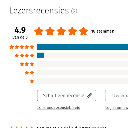
Als je geen zin hebt in je werk, kun je snel
Lezersrecensies
(2)
laat Godelieve Meeuwissen ons zien hoe tal
beïnvloeden. Ook ik was de zin in mijn werk k
leidinggevende - het kunnen voorkomen?
4.9
18 stemmen
Lees verder
van de 5
Schrijf een recensie
Uw waa
Lees ons recensiebeleid
Log in om uw