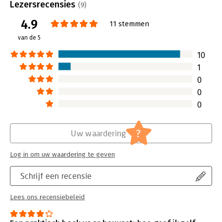
Uitgever:
Expertboek (Route5)
Lezersrecensies
(9)
Druk:
1
4.9
Verschijningsdatum:
10-10-2020
11 stemmen
van de 5
Hoofdrubriek:
Verandermanagement
10
1
0
0
0
?
Uw waardering
Log in om uw waardering te geven
Schrijf een recensie
Lees ons recensiebeleid