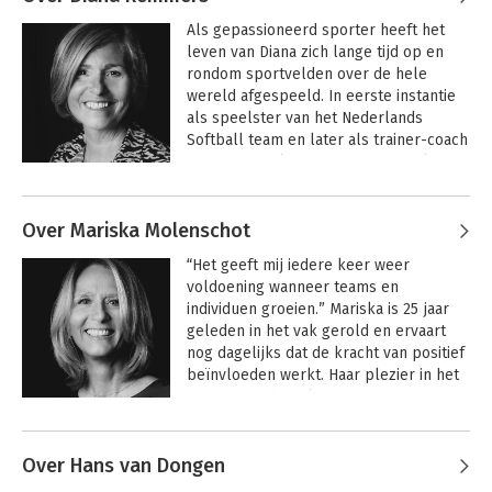
Astrid invulling in personal coaching, 
Als gepassioneerd sporter heeft het 
enerverende workshops en impactvolle 
leven van Diana zich lange tijd op en 
leiderschapstrajecten. Kenmerkende 
rondom sportvelden over de hele 
woorden voor Astrid zijn: 
wereld afgespeeld. In eerste instantie 
betrokkenheid, aanstekelijkheid, 
als speelster van het Nederlands 
humor, hoge schakelsnelheid, positief. 
Softball team en later als trainer-coach 
Haar aanpak kenmerkt zich door: 
van diverse clubteams en nationale 
pragmatisch, hands on, zacht waar het 
selecties. De ongekende drive om 
kan, stevig waar het moet, dichtbij en 
haarzelf en anderen continu te 
creatief.

Over Mariska Molenschot
ontwikkelen om samen tot grootse 
prestaties te komen is hier ontstaan en 
Bij het schrijven van Change or Die.nu 
“Het geeft mij iedere keer weer 
gegroeid. Haar persoonlijke missie is 
komen haar liefde voor de Nederlandse 
voldoening wanneer teams en 
‘het verschil maken in de ontwikkeling 
taal en haar werk als 
individuen groeien.” Mariska is 25 jaar 
van organisaties, teams en mensen.’ 
veranderprofessional in de praktijk 
geleden in het vak gerold en ervaart 
Diana geeft invulling aan deze missie 
samen.
nog dagelijks dat de kracht van positief 
tijdens de individuele en teamtrajecten 
beïnvloeden werkt. Haar plezier in het 
die zij met passie en betrokkenheid 
coachen en begeleiden van teams en 
begeleidt. Je kunt haar werkwijze het 
individuen in ontwikkeling uit zich door 
best omschrijven als confronterend, 
enthousiasme en energie. Haar 
met behoud van relatie. Ze spiegelt, is 
Over Hans van Dongen
persoonlijke overtuiging is dat iedereen 
doelgericht en heeft het vermogen om 
zo nu en dan zijn comfortzone uit moet 
te verbinden. 
