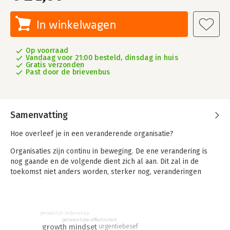
In winkelwagen
Op voorraad
Vandaag voor 21:00 besteld, dinsdag in huis
Gratis verzonden
Past door de brievenbus
Samenvatting
Hoe overleef je in een veranderende organisatie?
Organisaties zijn continu in beweging. De ene verandering is
nog gaande en de volgende dient zich al aan. Dit zal in de
toekomst niet anders worden, sterker nog, veranderingen
volgen elkaar steeds sneller op. Als medewerker vergt dit iets
van jou. Je moet je continu aanpassen aan die veranderende
omgeving. Maar hoe word of blijf je veranderfit?
persoonlijk leiderschap
Na het lezen van dit boek snap je waarom veranderen werkt
persoonlijke effectiviteit
growth mindset
urgentiebesef