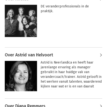
DE veranderprofessionals in de 
praktijk.
Over Astrid van Helvoort
Astrid is Neerlandica en heeft haar 
jarenlange ervaring als manager 
gebruikt in haar huidige vak van 
verandercoach/trainer. Astrid gelooft in 
het werken vanuit talenten, waarderend 
kijken naar wat er is en van daaruit 
ontwikkelen en groeien. Een bijdrage 
leveren aan de ”onomkeerbare groei” 
van mensen, teams en organisaties is 
Over Diana Remmers
haar persoonlijke missie. Deze geeft 