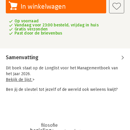
In winkelwagen
Op voorraad
Vandaag voor 23:00 besteld, vrijdag in huis
Gratis verzonden
Past door de brievenbus
Samenvatting
Dit boek staat op de Longlist voor het Managementboek van
het Jaar 2026.
Bekijk de lijst
>
Ben jij de sleutel tot jezelf of de wereld ook weleens kwijt?
Dat het je niet lukt om toegang te krijgen tot je ziel en de
wijsheid die daarin verborgen ligt?
In
Strip op de horizon
nemen Hans Wopereis en striptekenaar
Flor Lambach je mee op een verrassende reis langs 25
parabels uit bijna alle geestelijke tradities van over de hele
filosofie
wereld. Klassieke verhalen van onder meer Nasroeddin,