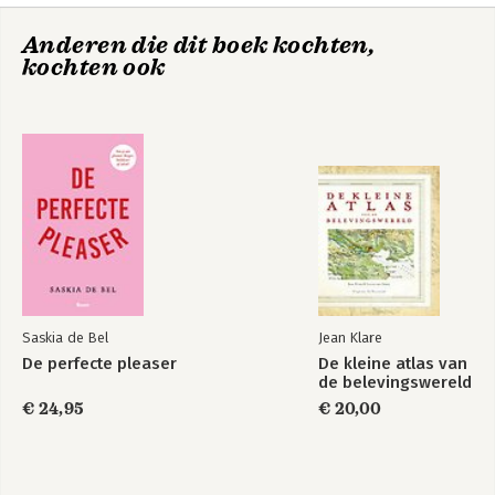
Het is zijn grootste passie om de 
wijsheid uit de oude geestelijke 
Anderen die dit boek kochten,
tradities toepasbaar te maken, zodat die 
kochten ook
in het dagelijks bestaan houvast en 
richting kan geven. Als auteur schreef 
hij 
Het licht en de korenmaat
 en 
Bezieling werkt
.
Bezieling werkt
Bezieling werkt
Bekijk alle boeken
Saskia de Bel
Jean Klare
De perfecte pleaser
De kleine atlas van
de belevingswereld
€ 24,95
€ 20,00