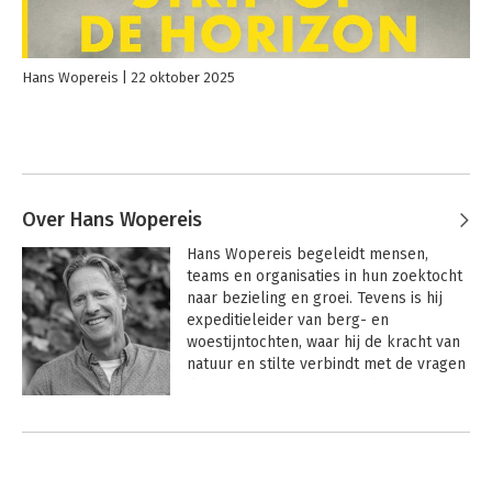
Hans Wopereis
22 oktober 2025
Over Hans Wopereis
Hans Wopereis begeleidt mensen, 
teams en organisaties in hun zoektocht 
naar bezieling en groei. Tevens is hij 
expeditieleider van berg- en 
woestijntochten, waar hij de kracht van 
natuur en stilte verbindt met de vragen 
die mensen met zich meedragen. 
Eerder was hij mededirecteur en -
Andere boeken door Hans Wopereis
eigenaar van ITIP School voor leven en 
werk.
