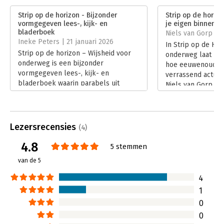
mogelijk probeert te handelen. Dit inspirerende boek geeft je
Verschijningsdatum:
31-10-2025
de wegwijzers. -
Doekle Terpstra
Strip op de horizon - Bijzonder
Strip op de horiz
vormgegeven lees-, kijk- en
je eigen binnenst
Hoofdrubriek:
Persoonlijke effectiviteit
bladerboek
Niels van Gorp | 
Ineke Peters | 21 januari 2026
In Strip op de Hor
Strip op de horizon – Wijsheid voor
onderweg laat Ha
onderweg is een bijzonder
hoe eeuwenoude l
vormgegeven lees-, kijk- en
verrassend actueel
bladerboek waarin parabels uit
Niels van Gorp lee
diverse spirituele tradities zijn
boek vol korte ve
verstript en toegelicht. Het nodigt uit
stripillustraties d
tot reflectie op fundamentele
reflectie, herken
levensvragen en biedt verschillende
glimlach om onze 
Lezersrecensies
(4)
leesroutes. In haar recensie deelt
patronen.
Ineke Peters haar bevindingen.
4.8
Lees verder
5 stemmen
Lees verder
van de 5
4
1
0
0