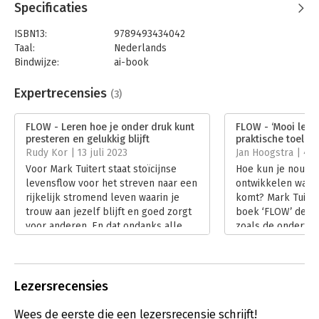
Specificaties
ISBN13:
9789493434042
Taal:
Nederlands
Bindwijze:
ai-book
Beveiliging:
none
Uitgever:
Maven Publishing
Expertrecensies
(3)
Hoofdrubriek:
Persoonlijke effectiviteit
FLOW - Leren hoe je onder druk kunt
FLOW - ‘Mooi lees
presteren en gelukkig blijft
praktische toelich
Rudy Kor | 13 juli 2023
Jan Hoogstra | 4 ju
Voor Mark Tuitert staat stoïcijnse
Hoe kun je nou ee
levensflow voor het streven naar een
ontwikkelen waarbi
rijkelijk stromend leven waarin je
komt? Mark Tuitert
trouw aan jezelf blijft en goed zorgt
boek ‘FLOW’ de st
voor anderen. En dat ondanks alle
zoals de ondertite
onzekerheden en tegenslagen die je
stoïcijnse mindset
onvermijdelijk tegenkomt. Volgens
stromend leven’. 
Tuitert helpt de stoïcijnse mindset
lessen legt hij de
hem om het beste uit zichzelf te
Lees verder
Lezersrecensies
halen, om beter te presteren onder
druk en om een betere relatie met
Wees de eerste die een lezersrecensie schrijft!