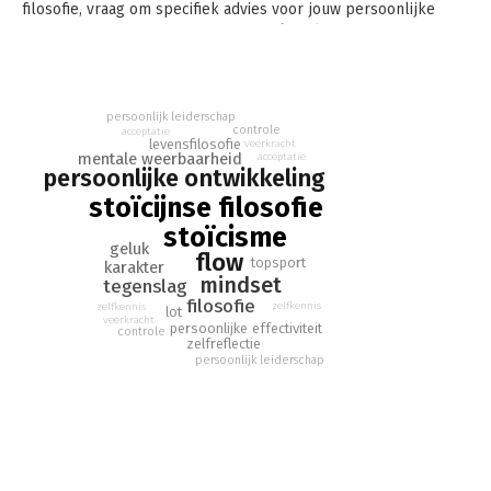
filosofie, vraag om specifiek advies voor jouw persoonlijke
situatie en train een immer scherpe én relaxte mindset.
Gebaseerd op FLOW: De stoïcijnse mindset voor een rijkelijk
stromend leven.
persoonlijk leiderschap
controle
acceptatie
levensfilosofie
veerkracht
mentale weerbaarheid
acceptatie
persoonlijke ontwikkeling
stoïcijnse filosofie
stoïcisme
geluk
flow
topsport
karakter
mindset
tegenslag
filosofie
zelfkennis
zelfkennis
lot
veerkracht
persoonlijke effectiviteit
controle
zelfreflectie
persoonlijk leiderschap