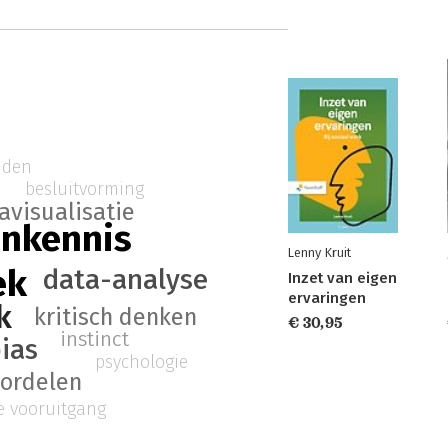
nden
besluitvorming
avisualisatie
enkennis
Lenny Kruit
ek
data-analyse
Inzet van eigen
ervaringen
k
kritisch denken
€ 30,95
instinct
ias
psychologie
oordelen
e vooruitgang