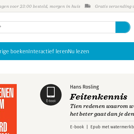
gen voor 23:00 besteld, morgen in huis
Gratis verzending
rige boeken
Interactief leren
Nu lezen
Hans Rosling
Feitenkennis
E-book
Tien redenen waarom we
het beter gaat dan je de
E-book
Epub met watermerkbe