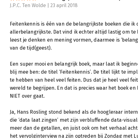
Feitenkennis - 'Laat je anders naar be
J.P.C. Ten Wolde | 23 april 2018
Carla Verwijs | 26 september 2018
Onze kennis van de wereld is verouderd. Da
Feitenkennis is één van de belangrijkste boeken die ik 
met de wereld gaat, bijvoorbeeld als het ga
allerbelangrijkste. Dat vind ik echter altijd lastig om 
werkelijkheid is.
leest je denken en mening vormen, daarmee is ‘belangrij
Lees verder
van de tijd(geest).
Een super mooi en belangrijk boek, maar laat ik begin
blij mee ben: de titel ‘Feitenkennis’. De titel lijkt te im
te hebben van heel veel feiten. Dus dat je heel veel fe
wereld te begrijpen. En dat is precies waar het boek 
NIET over gaat.
Ja, Hans Rosling stond bekend als de hoogleraar inter
die ‘data laat zingen’ met zijn verbluffende data-visual
meer dan de getallen, en juist ook om het verhaal achte
het vervolginterview na zijn optreden bij Zondag met 