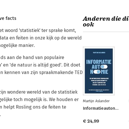
Anderen die di
ive facts
ook
t woord 'statistiek' ter sprake komt,
ata en feiten in onze kijk op de wereld
mogelijke manier.
ends aan de hand van populaire
 en 'de natuur is altijd goed'. Dit doet
zullen kennen van zijn spraakmakende TED
zijn wondere wereld van de statistiek
elijke toch mogelijk is. We houden er
Martijn Aslander
helpt Rosling ons de feiten te
Informatieautonomie
.
€ 24,99