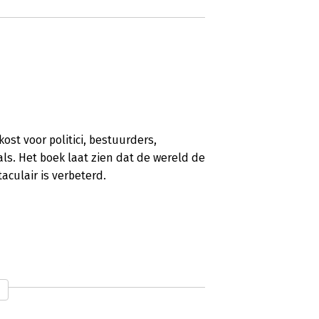
ost voor politici, bestuurders,
s. Het boek laat zien dat de wereld de
taculair is verbeterd.
hullend boek'
verwachting in de wereld? Hoeveel