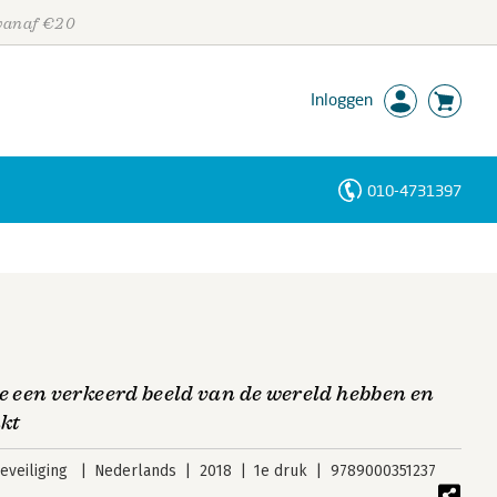
 vanaf €20
Inloggen
010-4731397
Personen
Trefwoorden
 een verkeerd beeld van de wereld hebben en
nkt
veiliging
Nederlands
2018
1e druk
9789000351237