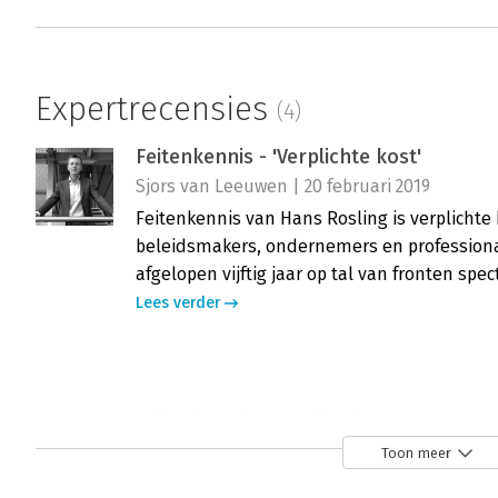
Expertrecensies
(4)
Feitenkennis - 'Verplichte kost'
Sjors van Leeuwen | 20 februari 2019
Feitenkennis van Hans Rosling is verplichte k
beleidsmakers, ondernemers en professional
afgelopen vijftig jaar op tal van fronten spec
Lees verder
Feitenkennis - 'Een inspirerend en ont
Dave van Ooijen | 30 oktober 2018
Toon meer
Wat is op dit moment de gemiddelde levens