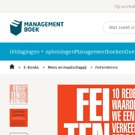
Op werkda
Uitdagingen + oplossingen
Managementboeken
Ove
E-Books
Mens en maatschappij
Feitenkennis