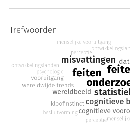
Trefwoorden
menselijke vooruitgang
ontwikkelingsla
perceptie
misvattingen
dat
ontwikkelingslanden
feit
feiten
psychologie
vooruitgang
onderzo
wereldwijde trends
statistie
wereldbeeld
cognitieve b
kloofinstinct
cognitieve voor
besluitvorming
menselijk
perceptie