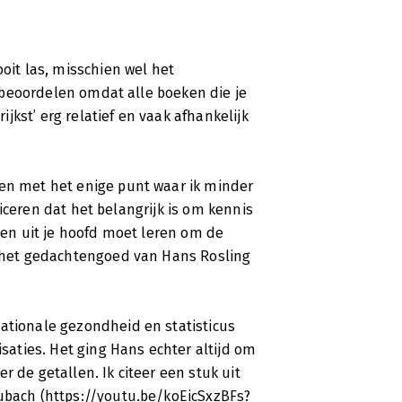
weringen kijken'
arom denken we dat het veel slechter
ooit las, misschien wel het
at om educatie van meisjes, dan de
te beoordelen omdat alle boeken die je
kst’ erg relatief en vaak afhankelijk
nen met het enige punt waar ik minder
pliceren dat het belangrijk is om kennis
iten uit je hoofd moet leren om de
en het gedachtengoed van Hans Rosling
nationale gezondheid en statisticus
isaties. Het ging Hans echter altijd om
r de getallen. Ik citeer een stuk uit
Lubach (https://youtu.be/koEicSxzBFs?